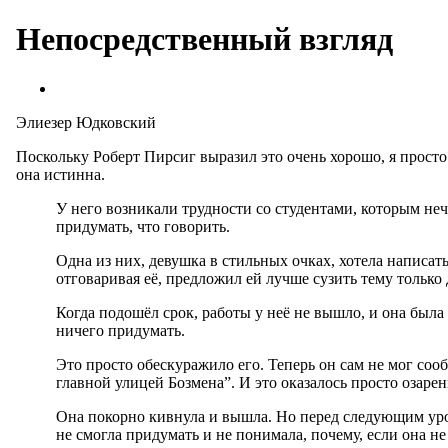
Непосредственный взгляд
Элиезер Юдковский
Поскольку Роберт Пирсиг выразил это очень хорошо, я просто 
она истинна.
У него возникали трудности со студентами, которым нече
придумать, что говорить.
Одна из них, девушка в стильных очках, хотела написат
отговаривая её, предложил ей лучше сузить тему только 
Когда подошёл срок, работы у неё не вышло, и она была 
ничего придумать.
Это просто обескуражило его. Теперь он сам не мог сооб
главной улицей Бозмена”. И это оказалось просто озарен
Она покорно кивнула и вышла. Но перед следующим уроко
не смогла придумать и не понимала, почему, если она не