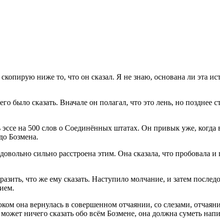
скопирую ниже то, что он сказал. Я не знаю, основана ли эта ис
го было сказать. Вначале он полагал, что это лень, но позднее с
ь эссе на 500 слов о Соединённых штатах. Он привык уже, когда 
до Бозмена.
довольно сильно расстроена этим. Она сказала, что пробовала и п
разить, что же ему сказать. Наступило молчание, и затем послед
ием.
м она вернулась в совершенном отчаянии, со слезами, отчаяние
 может ничего сказать обо всём Бозмене, она должна суметь напи