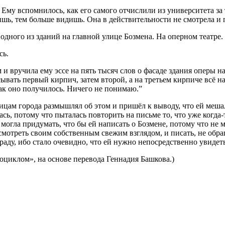
 Ему вспомнилось, как его самого отчислили из университета за
шь, тем больше видишь. Она в действительности не смотрела и п
одного из зданий на главной улице Бозмена. На оперном театре.
сь.
 вручила ему эссе на пять тысяч слов о фасаде здания оперы на
ывать первый кирпич, затем второй, а на третьем кирпиче всё на
так оно получилось. Ничего не понимаю.”
ицам города размышлял об этом и пришёл к выводу, что ей мешал
сь, потому что пыталась повторить на письме то, что уже когда-
е могла придумать, что бы ей написать о Бозмене, потому что не
 смотреть своим собственным свежим взглядом, и писать, не обра
ду, ибо стало очевидно, что ей нужно непосредственно увидеть
тоциклом», на основе перевода Геннадия Башкова.)