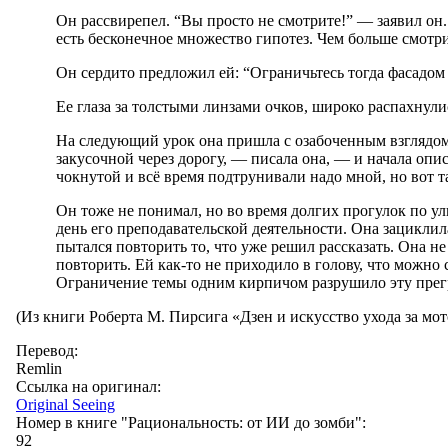
Он рассвирепел. “Вы просто не смотрите!” — заявил он.
есть бесконечное множество гипотез. Чем больше смотри
Он сердито предложил ей: “Ограничьтесь тогда фасадом 
Ее глаза за толстыми линзами очков, широко распахнули
На следующий урок она пришла с озабоченным взглядом и
закусочной через дорогу, — писала она, — и начала опис
чокнутой и всё время подтрунивали надо мной, но вот 
Он тоже не понимал, но во время долгих прогулок по ул
день его преподавательской деятельности. Она зациклила
пытался повторить то, что уже решил рассказать. Она н
повторить. Ей как-то не приходило в голову, что можно
Ограничение темы одним кирпичом разрушило эту прегра
(Из книги Роберта М. Пирсига «Дзен и искусство ухода за мо
Перевод:
Remlin
Ссылка на оригинал:
Original Seeing
Номер в книге "Рациональность: от ИИ до зомби":
92