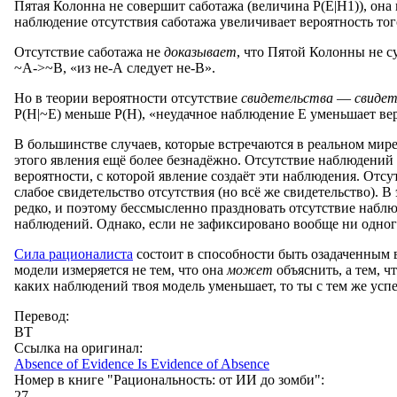
Пятая Колонна не совершит саботажа (величина P(E|H1)), она
наблюдение отсутствия саботажа увеличивает вероятность тог
Отсутствие саботажа не
доказывает
, что Пятой Колонны не с
~A->~B, «из не-А следует не-B».
Но в теории вероятности отсутствие
свидетельства
—
свидет
P(H|~E) меньше P(H), «неудачное наблюдение E уменьшает вер
В большинстве случаев, которые встречаются в реальном мире,
этого явления ещё более безнадёжно. Отсутствие наблюдений 
вероятности, с которой явление создаёт эти наблюдения. Отс
слабое свидетельство отсутствия (но всё же свидетельство).
редко, и поэтому бессмысленно праздновать отсутствие набл
наблюдений. Однако, если не зафиксировано вообще ни одно
Cила рационалиста
состоит в способности быть озадаченным 
модели измеряется не тем, что она
может
объяснить, а тем, ч
каких наблюдений твоя модель уменьшает, то ты с тем же успе
Перевод:
BT
Ссылка на оригинал:
Absence of Evidence Is Evidence of Absence
Номер в книге "Рациональность: от ИИ до зомби":
27