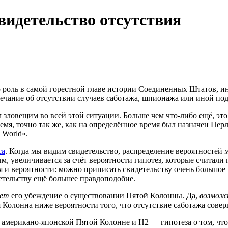
видетельство отсутствия
ю роль в самой горестной главе истории Соединенных Штатов, 
амечание об отсутствии случаев саботажа, шпионажа или иной по
 зловещим во всей этой ситуации. Больше чем что-либо ещё, это
емя, точно так же, как на определённое время был назначен П
 World».
са
. Когда мы видим свидетельство, распределение вероятностей 
м, увеличивается за счёт вероятности гипотез, которые считали
и вероятности: можно приписать свидетельству очень большое 
детельству ещё большее правдоподобие.
яет
его убеждение о существовании Пятой Колонны. Да,
возмож
я Колонна ниже вероятности того, что отсутствие саботажа сове
американо-японской Пятой Колонне и H2 — гипотеза о том, что е