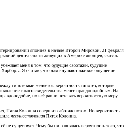
интернировании японцев в начале Второй Мировой. 21 февраля
дрывной деятельности живущих в Америке японцев, сказал:
 убеждает меня в том, что будущие саботажи, будущие
ерл Харбор… Я считаю, что нам внушают лживое ощущение
между гипотезами меняется: вероятность гипотез, которые
 появление такого свидетельства менее правдоподобным. На
правдоподобие, но всё равно потерять вероятностную меру
но
, Пятая Колонна совершит саботаж потом. Но вероятность
ршила
несуществующая
Пятая Колонна.
ё не существует. Чему бы ни равнялась вероятность того, что