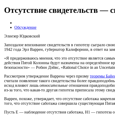
Отсутствие свидетельств — с
Обсуждение
Элиезер Юдковский
Запоздалое впихивание свидетельств в гипотезу сыграло сво
1942 года Эрл Варрен, губернатор Калифорнии, в ответ на з
«Я придерживаюсь мнения, что это отсутствие является самым
действия Пятой Колонны будут назначены на определённое вр
безопасности» — Робин Дэйвс, «Rational Choice in an Uncertain
Рассмотрим утверждение Варрена через призму
теоремы Байе
считали появление такого свидетельства более правдоподобны
исход влияют лишь
относительные
отношения правдоподобия 
из-за того, что какая-то другая гипотеза приписала этому сви
Варрен, похоже, утверждает, что отсутствие саботажа
закрепл
того, что отсутствие саботажа совершила существующая Пята
Пусть E — наблюдение отсутствия саботажа, H1 — гипотеза о 