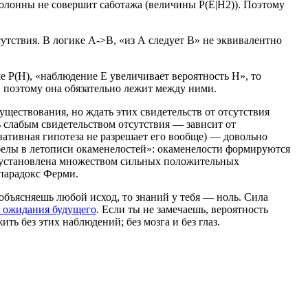
Колонны не совершит саботажа (величины P(E|H2)). Поэтому
утствия. В логике A->B, «из А следует B» не эквивалентно
е P(H), «наблюдение E увеличивает вероятность H», то
и поэтому она обязательно лежит между ними.
уществования, но ждать этих свидетельств от отсутствия
ь слабым свидетельством отсутствия — зависит от
рнативная гипотеза не разрешает его вообще) — довольно
обелы в летописи окаменелостей»: окаменелости формируются
же установлена множеством сильных положительных
 парадокс Ферми.
бъясняешь любой исход, то знаний у тебя — ноль. Сила
 ожидания будущего
. Если ты не замечаешь, вероятность
ть без этих наблюдений; без мозга и без глаз.