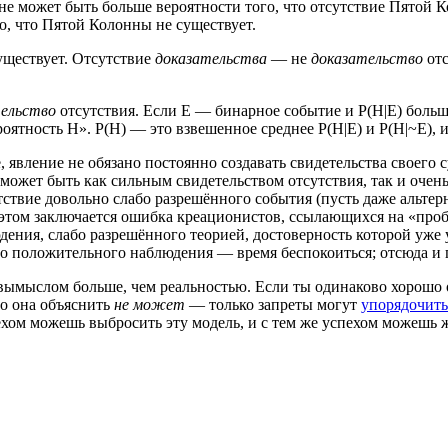
 не может быть больше вероятности того, что отсутствие Пятой 
о, что Пятой Колонны не существует.
уществует. Отсутствие
доказательства
— не
доказательство
отс
ельство
отсутствия. Если E — бинарное событие и P(H|E) больш
оятность H». P(H) — это взвешенное среднее P(H|E) и P(H|~E), 
 явление не обязано постоянно создавать свидетельства своего с
может быть как сильным свидетельством отсутствия, так и очен
утствие довольно слабо разрешённого события (пусть даже альте
 В этом заключается ошибка креационистов, ссылающихся на «пр
юдения, слабо разрешённого теорией, достоверность которой у
го положительного наблюдения — время беспокоиться; отсюда и
вымыслом больше, чем реальностью. Если ты одинаково хорошо о
то она объяснить
не может
— только запреты могут
упорядочить
хом можешь выбросить эту модель, и с тем же успехом можешь жи