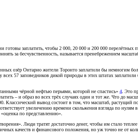
 готовы заплатить, чтобы 2 000, 20 000 и 200 000 перелётных п
принять за бесчувственность, называется пренебрежением масшта
нённых озёр Онтарио жители Торонто заплатили бы немногим бол
всех 57 заповедников дикой природы в этих штатах заплатили б
анными чёрной нефтью перьями, которой не спастись»
4
. Это п
латить – и образ во всех трёх случаях один и тот же. Что до мас
000. Классический вывод состоит в том, что масштаб, растущий 
ответствует увеличению времени скольжения взгляда по нулям в
к «оценка по представлению».
ворения». Люди тратят достаточно денег, чтобы им стало теплее
ичных качеств и финансового положения, но уж точно не от кол