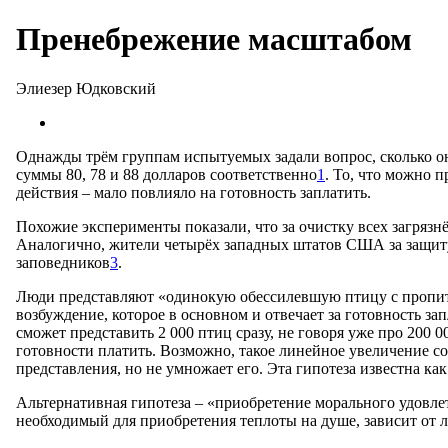
Пренебрежение масштабом
Элиезер Юдковский
Однажды трём группам испытуемых задали вопрос, сколько они
суммы 80, 78 и 88 долларов соответственно
1
. То, что можно 
действия – мало повлияло на готовность заплатить.
Похожие эксперименты показали, что за очистку всех загряз
Аналогично, жители четырёх западных штатов США за защиту 
заповедников
3
.
Люди представляют «одинокую обессилевшую птицу с пропит
возбуждение, которое в основном и отвечает за готовность зап
сможет представить 2 000 птиц сразу, не говоря уже про 200 
готовности платить. Возможно, такое линейное увеличение со
представления, но не умножает его. Эта гипотеза известна ка
Альтернативная гипотеза – «приобретение морального удовлет
необходимый для приобретения теплоты на душе, зависит от л