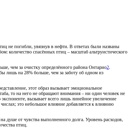
тиц не погибли, увязнув в нефти. В ответах были названы
бом: количество спасённых птиц – масштаб альтруистического
ьше, чем за очистку определённого района Онтарио
2
.
ы лишь на 28% больше, чем за заботу об одном из
редставление, этот образ вызывает эмоциональное
штаба, то на него не обращают внимания – ни один человек не
по экспоненте, вызывает всего лишь линейное увеличение
 числах; это небольшое влияние добавляется к влиянию
 на душе от чувства выполненного долга. Уровень расходов,
ичества птиц.