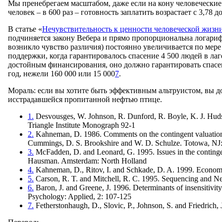
Мы пренебрегаем масштабом, даже если на кону человеческие 
человек – в 600 раз – готовность заплатить возрастает с 3,78 д
В статье «
Нечувствительность к ценности человеческой жизни
подчиняется закону Вебера и прямо пропорциональна логариф
возникло чувство различия) постоянно увеличивается по мере
поддержки, когда гарантировалось спасение 4 500 людей в лаг
достойным финансирования, оно должно гарантировать спасени
год, нежели 160 000 или 15 000
7
.
Мораль: если вы хотите быть эффективным альтруистом, вы до
исстрадавшейся пропитанной нефтью птице.
1.
Desvousges, W. Johnson, R. Dunford, R. Boyle, K. J. Hudso
Triangle Institute Monograph 92-1
2.
Kahneman, D. 1986. Comments on the contingent valuation me
Cummings, D. S. Brookshire and W. D. Schulze. Totowa, N
3.
McFadden, D. and Leonard, G. 1995. Issues in the contingent 
Hausman. Amsterdam: North Holland
4.
Kahneman, D., Ritov, I. and Schkade, D. A. 1999. Economic 
5.
Carson, R. T. and Mitchell, R. C. 1995. Sequencing and N
6.
Baron, J. and Greene, J. 1996. Determinants of insensitivity
Psychology: Applied, 2: 107-125
7.
Fetherstonhaugh, D., Slovic, P., Johnson, S. and Friedrich, 