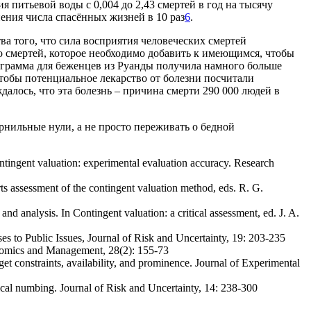
 питьевой воды с 0,004 до 2,43 смертей в год на тысячу
нения числа спасённых жизней в 10 раз
6
.
ва того, что сила восприятия человеческих смертей
о смертей, которое необходимо добавить к имеющимся, чтобы
рограмма для беженцев из Руанды получила намного больше
 Чтобы потенциальное лекарство от болезни посчитали
алось, что эта болезнь – причина смерти 290 000 людей в
рнильные нули, а не просто переживать о бедной
ingent valuation: experimental evaluation accuracy. Research
s assessment of the contingent valuation method, eds. R. G.
d analysis. In Contingent valuation: a critical assessment, ed. J. A.
s to Public Issues, Journal of Risk and Uncertainty, 19: 203-235
onomics and Management, 28(2): 155-73
et constraints, availability, and prominence. Journal of Experimental
sical numbing. Journal of Risk and Uncertainty, 14: 238-300