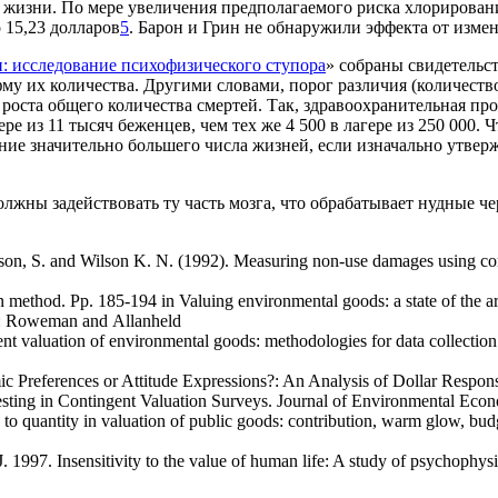
жизни. По мере увеличения предполагаемого риска хлорирования
о 15,23 долларов
5
. Барон и Грин не обнаружили эффекта от изме
: исследование психофизического ступора
» собраны свидетельст
му их количества. Другими словами, порог различия (количеств
 роста общего количества смертей. Так, здравоохранительная п
ере из 11 тысяч беженцев, чем тех же 4 500 в лагере из 250 000.
е значительно большего числа жизней, если изначально утвержд
лжны задействовать ту часть мозга, что обрабатывает нудные че
n, S. and Wilson K. N. (1992). Measuring non-use damages using cont
thod. Pp. 185-194 in Valuing environmental goods: a state of the art
J: Roweman and Allanheld
valuation of environmental goods: methodologies for data collection an
Preferences or Attitude Expressions?: An Analysis of Dollar Response
esting in Contingent Valuation Surveys. Journal of Environmental Ec
 to quantity in valuation of public goods: contribution, warm glow, budg
J. 1997. Insensitivity to the value of human life: A study of psychophy