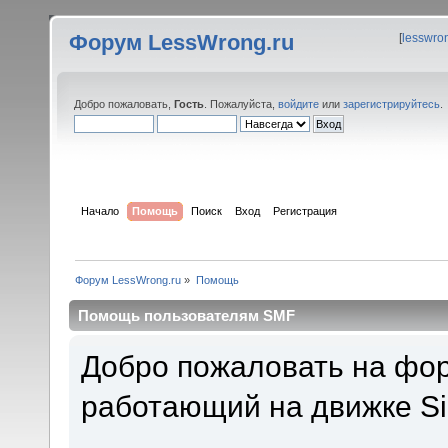
Форум LessWrong.ru
[
lesswro
Добро пожаловать,
Гость
. Пожалуйста,
войдите
или
зарегистрируйтесь
.
Начало
Помощь
Поиск
Вход
Регистрация
Форум LessWrong.ru
»
Помощь
Помощь пользователям SMF
Добро пожаловать на фор
работающий на движке Si