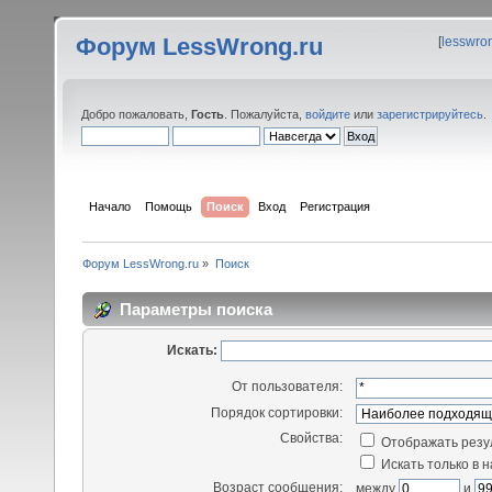
Форум LessWrong.ru
[
lesswro
Добро пожаловать,
Гость
. Пожалуйста,
войдите
или
зарегистрируйтесь
.
Начало
Помощь
Поиск
Вход
Регистрация
Форум LessWrong.ru
»
Поиск
Параметры поиска
Искать:
От пользователя:
Порядок сортировки:
Свойства:
Отображать резу
Искать только в 
Возраст сообщения:
между
и