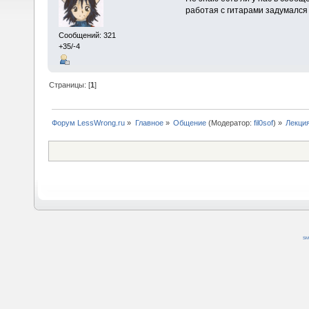
работая с гитарами задумался 
Сообщений: 321
+35/-4
Страницы: [
1
]
Форум LessWrong.ru
»
Главное
»
Общение
(Модератор:
fil0sof
) »
Лекция
SM