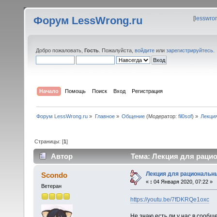
Форум LessWrong.ru
[
lesswro
Добро пожаловать,
Гость
. Пожалуйста,
войдите
или
зарегистрируйтесь
.
Начало
Помощь
Поиск
Вход
Регистрация
Форум LessWrong.ru
»
Главное
»
Общение
(Модератор:
fil0sof
) »
Лекция
Страницы: [
1
]
Автор
Тема: Лекция для рацио
Лекция для рациональны
Scondo
«
:
04 Января 2020, 07:22 »
Ветеран
https://youtu.be/7fDKRQe1oxc
Не знаю есть ли у нас в сообщ