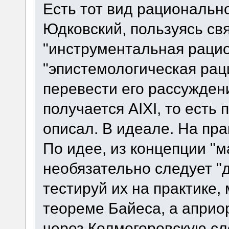
Есть тот вид рационально
Юдковский, пользуясь св
"инструментальная рацио
"эпистемологическая раци
перевести его рассужден
получается AIXI, то есть
описал. В идеале. На пра
По идее, из концепции "
необязательно следует "д
тестируй их на практике,
теореме Байеса, а априо
через Колмогоровскую сло