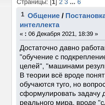
Страницы: [
1
]
2
3
...
6
1
Общение
/
Постановка
интеллекта
«
:
06 Декабря 2021, 18:39 »
Достаточно давно работ
"обучение с подкрепление
целей", "машинами резул
В теории всё вроде понят
обучаются туго, но вопро
сформулировать задачу 
реального мира, вроде "с