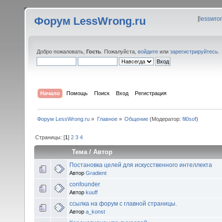
Форум LessWrong.ru
[
lesswro
Добро пожаловать,
Гость
. Пожалуйста,
войдите
или
зарегистрируйтесь
.
Начало
Помощь
Поиск
Вход
Регистрация
Форум LessWrong.ru
»
Главное
»
Общение
(Модератор:
fil0sof
)
Страницы: [
1
]
2
3
4
Тема
/
Автор
Постановка целей для искусственного интеллекта
Автор
Gradient
confounder
Автор
kuuff
ссылка на форум с главной страницы.
Автор
a_konst