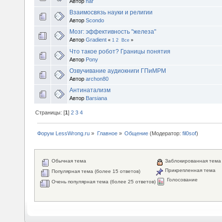
Автор
nar
Взаимосвязь науки и религии
Автор
Scondo
Мозг: эффективность "железа"
Автор
Gradient
«
1
2
Все
»
Что такое робот? Границы понятия
Автор
Pony
Озвучивание аудиокниги ГПиМРМ
Автор
archon80
Антинатализм
Автор
Barsiana
Страницы: [
1
]
2
3
4
Форум LessWrong.ru
»
Главное
»
Общение
(Модератор:
fil0sof
)
Обычная тема
Заблокированная тема
Прикрепленная тема
Популярная тема (более 15 ответов)
Голосование
Очень популярная тема (более 25 ответов)