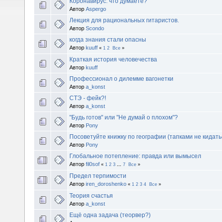
Коронавирус: что думаете?
Автор
Aspergo
Лекция для рациональных гитаристов.
Автор
Scondo
когда знания стали опасны
Автор
kuuff
«
1
2
Все
»
Краткая история человечества
Автор
kuuff
Профессионал о дилемме вагонетки
Автор
a_konst
СТЭ - фейк?!
Автор
a_konst
"Будь готов" или "Не думай о плохом"?
Автор
Pony
Посоветуйте книжку по географии (тапками не кидать
Автор
Pony
Глобальное потепление: правда или вымысел
Автор
fil0sof
«
1
2
3
...
7
Все
»
Предел терпимости
Автор
iren_doroshenko
«
1
2
3
4
Все
»
Теория счастья
Автор
a_konst
Ещё одна задача (теорвер?)