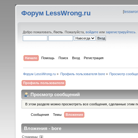
Форум LessWrong.ru
[
lesswro
Добро пожаловать,
Гость
. Пожалуйста,
войдите
или
зарегистрируйтесь
.
Начало
Помощь
Поиск
Вход
Регистрация
Форум LessWrong.ru
»
Профиль пользователя bore
»
Просмотр сообще
Профиль пользователя
Просмотр сообщений
В этом разделе можно просмотреть все сообщения, сделанные этим п
Сообщения
Темы
Вложения
Вложения - bore
Страницы: [
1
]