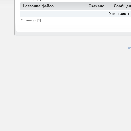
Название файла
Скачано
Сообщен
У пользовате
Страницы: [
1
]
SM