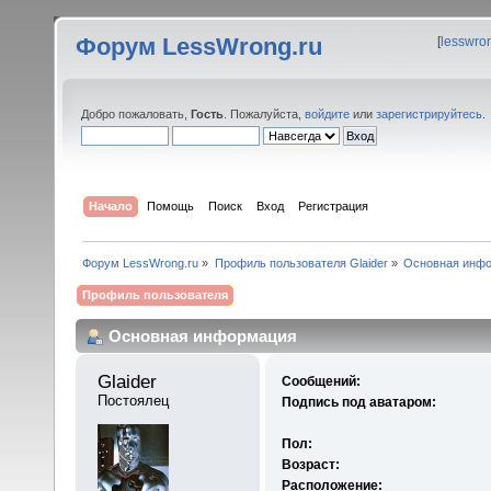
Форум LessWrong.ru
[
lesswro
Добро пожаловать,
Гость
. Пожалуйста,
войдите
или
зарегистрируйтесь
.
Начало
Помощь
Поиск
Вход
Регистрация
Форум LessWrong.ru
»
Профиль пользователя Glaider
»
Основная инф
Профиль пользователя
Основная информация
Glaider 
Сообщений:
Постоялец
Подпись под аватаром:
Пол:
Возраст:
Расположение: