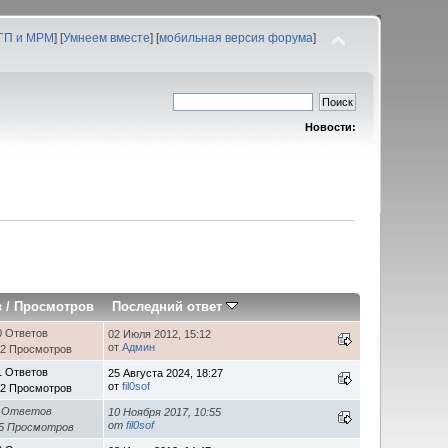
 ГП и МРМ
] [
Умнеем вместе
] [
мобильная версия форума
]
Новости:
в
/
Просмотров
Последний ответ
0 Ответов
02 Июля 2012, 15:12
от
Админ
42 Просмотров
1 Ответов
25 Августа 2024, 18:27
от
fil0sof
52 Просмотров
 Ответов
10 Ноября 2017, 10:55
от
fil0sof
35 Просмотров