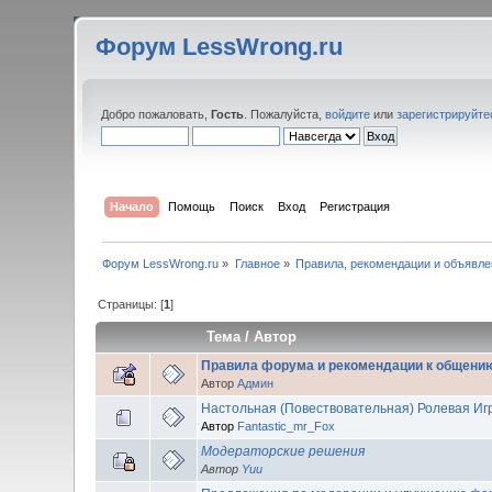
Форум LessWrong.ru
Добро пожаловать,
Гость
. Пожалуйста,
войдите
или
зарегистрируйте
Начало
Помощь
Поиск
Вход
Регистрация
Форум LessWrong.ru
»
Главное
»
Правила, рекомендации и объявле
Страницы: [
1
]
Тема
/
Автор
Правила форума и рекомендации к общени
Автор
Админ
Настольная (Повествовательная) Ролевая Иг
Автор
Fantastic_mr_Fox
Модераторские решения
Автор
Yuu