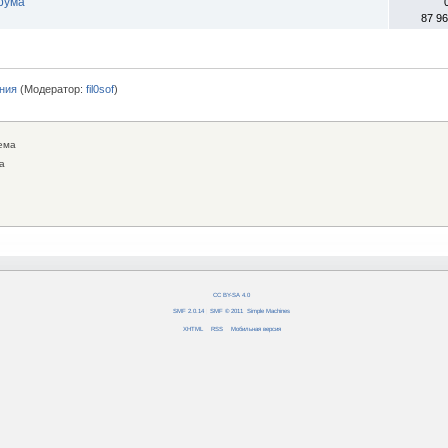
рума
87 9
ния
(Модератор:
fil0sof
)
ема
а
CC BY-SA 4.0
SMF 2.0.14
|
SMF © 2011
,
Simple Machines
XHTML
RSS
Мобильная версия