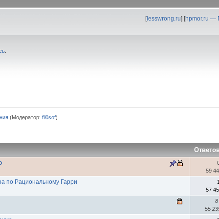
[
lesswrong.ru
] [
hpmor.ru —
сь
.
ния
(Модератор:
fil0sof
)
Ответо
ю
59 4
ра по Рациональному Гарри
57 4
8
55 2