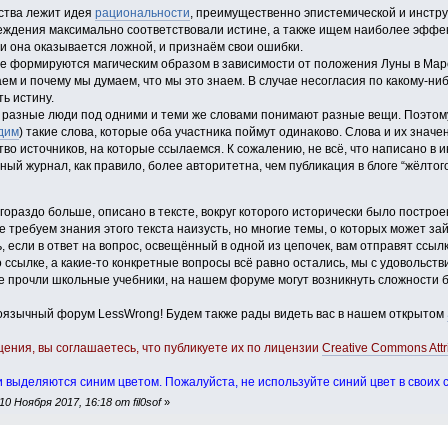
ства лежит идея
рациональности
, преимущественно эпистемической и инструм
еждения максимально соответствовали истине, а также ищем наиболее эффе
ли она оказывается ложной, и признаём свои ошибки.
е формируются магическим образом в зависимости от положения Луны в Мар
аем и почему мы думаем, что мы это знаем. В случае несогласия по какому-ни
ь истину.
й разные люди под одними и теми же словами понимают разные вещи. Поэтом
дим
) такие слова, которые оба участника поймут одинаково. Слова и их знач
во источников, на которые ссылаемся. К сожалению, не всё, что написано в и
ый журнал, как правило, более авторитетна, чем публикация в блоге “жёлтог
гораздо больше, описано в тексте, вокруг которого исторически было постр
не требуем знания этого текста наизусть, но многие темы, о которых может за
, если в ответ на вопрос, освещённый в одной из цепочек, вам отправят ссыл
о ссылке, а какие-то конкретные вопросы всё равно остались, мы с удовольстви
не прочли школьные учебники, на нашем форуме могут возникнуть сложности 
оязычный форум LessWrong! Будем также рады видеть вас в нашем открытом
ния, вы соглашаетесь, что публикуете их по лицензии
Creative Commons Attri
и выделяются синим цветом. Пожалуйста, не используйте синий цвет в своих 
 Ноября 2017, 16:18 от fil0sof
»