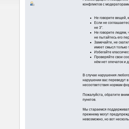
конфликтов с модераторами
Не говорите вещей, 
Если не соглашаетесь
не 3”.
Не говорите людям, 
не пытайтесь его пер
Замечайте, не скати
имеет смысл только т
Избегайте классическ
Проверяйте свои соо
нём нет опечаток и 
В случае нарушения любого
нарушении вас переведут в
несоответствия нормам фо
Пожалуйста, обратите вним
пунктов.
Мы стараемся поддерживать 
прежнему могут предупрежд
невозможно, но вот несколь