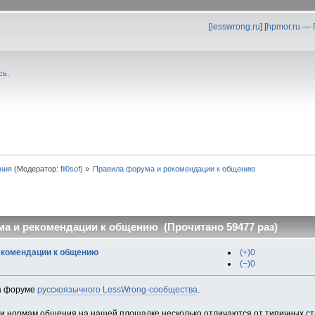
[
lesswrong.ru
] [
hpmor.ru —
сь
.
ния
(Модератор:
fil0sof
) »
Правила форума и рекомендации к общению
а и рекомендации к общению (Прочитано 59477 раз)
екомендации к общению
(+)0
(−)0
на форуме
русскоязычного LessWrong-сообщества
.
и нормам общения на нашей площадке несколько отличаются от типичных ст