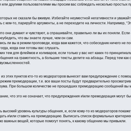
 или другими пользователями мы просим вас соблюдать несколько простых п
которых не сказали бы вживую. Избегайте неуместной негативности и уважайт
 с кем-то, парируйте аргументы, а не переходите на личности. Например, “Эт
что они думают и чувствуют, а спрашивайте, правильно ли вы их поняли. Если
еубедить, что вы знаете лучше, чем он сам.
лись ли вы в режим проповеди, когда вам кажется, что собеседник ничего не 
огда, когда они готовы вас слушать.
их тем для флеймов и холиваров, если только у вас нет каких-то принципиаль
бщения на грамотность, а большие тексты делите на абзацы. Перед тем как о
двусмысленностей.
 из этих пунктов кто-то из модераторов вынесет вам предупреждение с пом
 режим премодерации, т.е. все ваши посты будут предварительно просматри
рума. При большом количестве не прошедших премодерацию сообщений вы 
ание, что это не означает, что предупреждения и\или премодерация могут 
высокий уровень культуры общения, и, если кому-то из модераторов покажется
ать и\или ставить на премодерацию. Выписать список формальных критериев 
ко важных вещей, которые помогут понять, к какому общению мы привыкли.