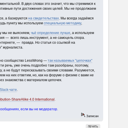
ентальной. В двух словах это значит, что мы стремимся к
ктивные пути достижения своих целей. Мы не продолжаем
се, а базируются
на свидетельствах
. Мы всегда задаёмся
будь пункту мы используем
специальную методику
,
у мы не выясняем,
чьё определение лучше
, а используем
ения — всего лишь инструмент, а не самоцель спора.
нтернете, — правда. Но статья со ссылкой на
о” журналиста.
оено сообщество LessWrong —
так называемых "цепочках"
йти речь, уже очень подробно там разобраны, поэтому,
ку, а не будут пересказывать своими словами. Разумеется,
ем на них ответим, но, как на форуме о физике с вами не
без знакомства с материалом цепочек.
Slack-чате
.
bution-ShareAlike 4.0 International
.
сообщениях, если вы не модератор.
Записан
ПЕЧАТЬ