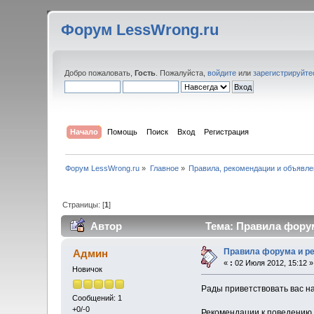
Форум LessWrong.ru
Добро пожаловать,
Гость
. Пожалуйста,
войдите
или
зарегистрируйте
Начало
Помощь
Поиск
Вход
Регистрация
Форум LessWrong.ru
»
Главное
»
Правила, рекомендации и объявле
Страницы: [
1
]
Автор
Тема: Правила форум
Правила форума и р
Админ
«
:
02 Июля 2012, 15:12 »
Новичок
Рады приветствовать вас 
Сообщений: 1
+0/-0
Рекомендации к поведению 