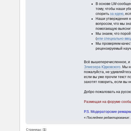
В основе LW-сообще
тому, чтобы наши уб
спорить
за идею
, ес
Наши утверждения н
вопросом, что мы зн
помогающую выяснит
Мы знаем, что поро
(
или специально вво
Мы проверяем качест
рецензируемый научн
Всё вышеперечисленное, и 
Элиезера Юдковского
. Мы 
пожалуйста, не удивляйтесь
если вы уже прочли текст п
захотят говорить, если вы 
Добро пожаловать на русск
Размещая на форуме сообще
P.S. Модераторские ремарк
«
Последнее редактирование: 10
Страницы: [
1
]