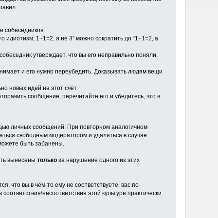
равил.
е собеседников.
о идиотизм, 1+1=2, а не 3” можно сократить до “1+1=2, а
 собеседник утверждает, что вы его неправильно поняли,
понимает и его нужно переубедить. Доказывать людям вещи
но новых идей на этот счёт.
тправить сообщение, перечитайте его и убедитесь, что в
ощью личных сообщений. При повторном аналогичном
ваться свободным модератором и удаляться в случае
можете быть забанены.
быть вынесены
только
за нарушение одного из этих
, что вы в чём-то ему не соответствуете, вас по-
соответствия\несоответствия этой культуре практически