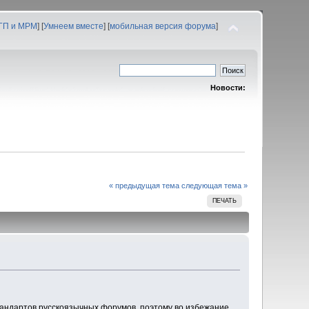
 ГП и МРМ
] [
Умнеем вместе
] [
мобильная версия форума
]
Новости:
« предыдущая тема
следующая тема »
ПЕЧАТЬ
андартов русскоязычных форумов, поэтому во избежание