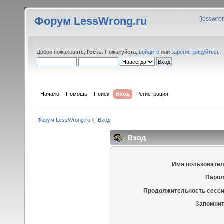
Форум LessWrong.ru
[
lesswro
Добро пожаловать,
Гость
. Пожалуйста,
войдите
или
зарегистрируйтесь
.
Начало
Помощь
Поиск
Вход
Регистрация
Форум LessWrong.ru
»
Вход
Вход
Имя пользовател
Парол
Продолжительность сесси
Запомнит