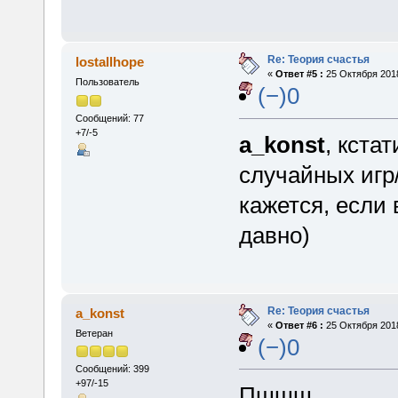
Re: Теория счастья
lostallhope
«
Ответ #5 :
25 Октября 2018
Пользователь
(−)0
Сообщений: 77
+7/-5
a_konst
, кста
случайных игр/
кажется, если
давно)
Re: Теория счастья
a_konst
«
Ответ #6 :
25 Октября 2018
Ветеран
(−)0
Сообщений: 399
+97/-15
Пшшш...