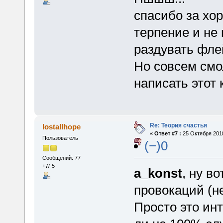
спасибо за хо
терпение и не
раздувать фле
Но совсем смо
написать этот
Re: Теория счастья
lostallhope
«
Ответ #7 :
25 Октября 2018
Пользователь
(−)0
Сообщений: 77
+7/-5
a_konst
, ну в
провокаций (не
Просто это ин