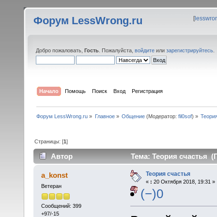
Форум LessWrong.ru
[
lesswro
Добро пожаловать,
Гость
. Пожалуйста,
войдите
или
зарегистрируйтесь
.
Начало
Помощь
Поиск
Вход
Регистрация
Форум LessWrong.ru
»
Главное
»
Общение
(Модератор:
fil0sof
) »
Теори
Страницы: [
1
]
Автор
Тема: Теория счастья (П
Теория счастья
a_konst
«
:
20 Октября 2018, 19:31 »
Ветеран
(−)0
Сообщений: 399
+97/-15