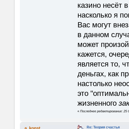
казино несёт в
насколько я п
Вас могут вне
в данном случа
может произойт
кажется, очер
является то, ч
деньгах, как п
настолько нео
это "оптимальн
жизненного
за
«
Последнее редактирование: 25 Ок
Re: Теория счастья
a_konst