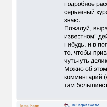
подробное рас
серьезный курс
знаю.
Пожалуй, выра
известном" де
нибудь, и в по
то, чтобы прив
чутьчуть делика
Можно об этом
комментарий (
там большинст
Re: Теория счастья
lostallhope