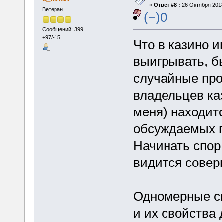
«
Ответ #8 :
26 Октября 2018
Ветеран
(−)0
Сообщений: 399
+97/-15
Что в казино и
выигрывать, б
случайные про
владельцев ка
меня) находит
обсуждаемых г
Начинать спор
видится совер
Одномерные с
и их свойства