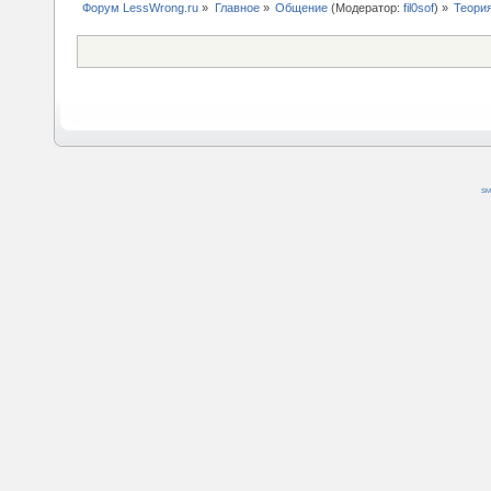
Форум LessWrong.ru
»
Главное
»
Общение
(Модератор:
fil0sof
) »
Теори
SM