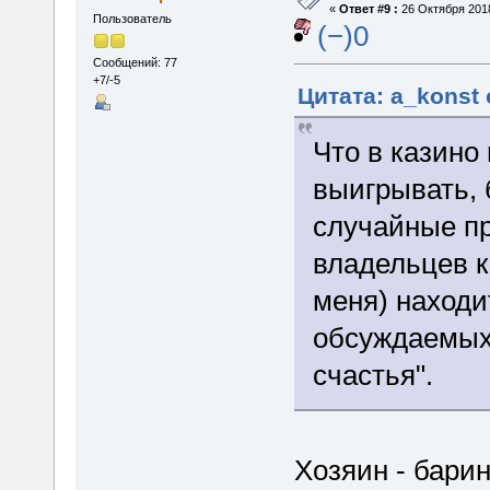
«
Ответ #9 :
26 Октября 2018
Пользователь
(−)0
Сообщений: 77
+7/-5
Цитата: a_konst 
Что в казино
выигрывать,
случайные пр
владельцев к
меня) находи
обсуждаемых
счастья".
Хозяин - бари