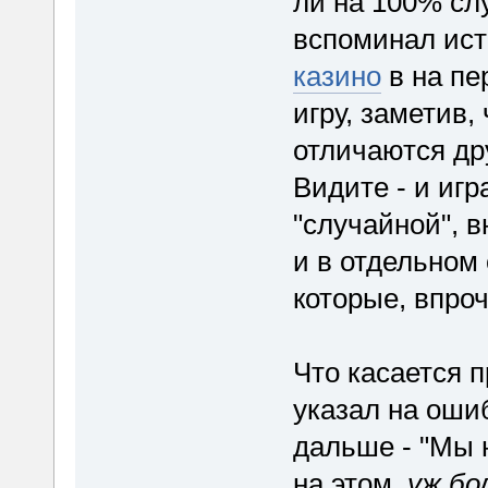
ли на 100% сл
вспоминал ист
казино
в на пе
игру, заметив,
отличаются дру
Видите - и игр
"случайной", в
и в отдельном
которые, впроч
Что касается п
указал на оши
дальше - "Мы 
на этом,
уж бо