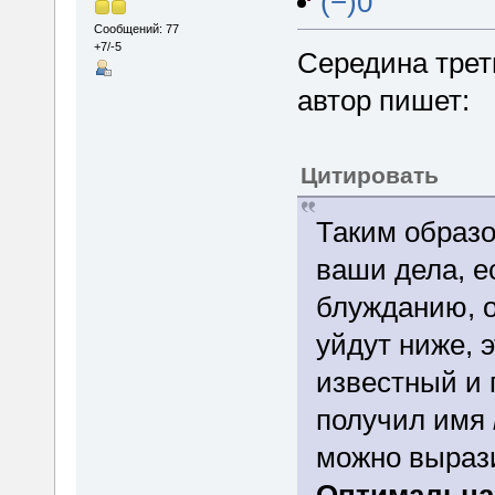
(−)0
Сообщений: 77
+7/-5
Середина треть
автор пишет:
Цитировать
Таким образ
ваши дела, е
блужданию, о
уйдут ниже, 
известный и 
получил имя
можно выраз
Оптимальная