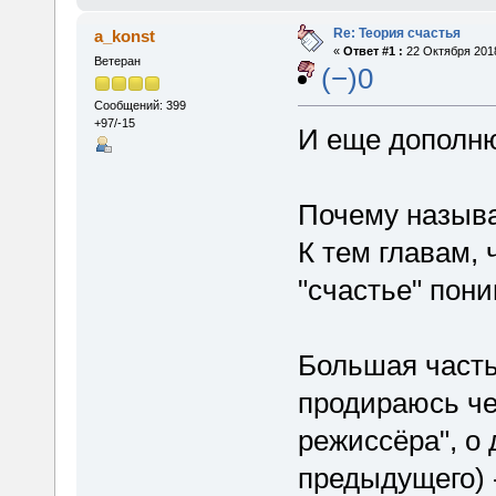
Re: Теория счастья
a_konst
«
Ответ #1 :
22 Октября 2018
Ветеран
(−)0
Сообщений: 399
+97/-15
И еще дополн
Почему называ
К тем главам,
"счастье" пони
Большая часть 
продираюсь че
режиссёра", о 
предыдущего) 