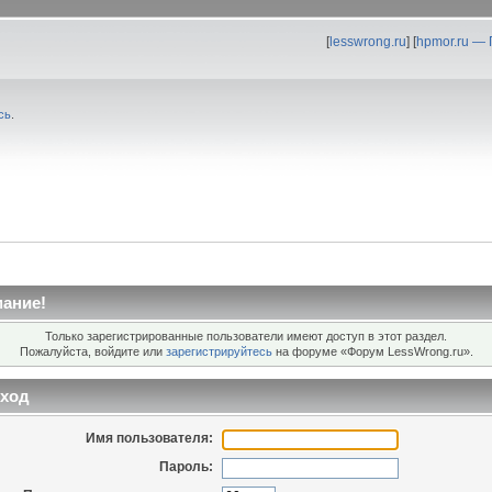
[
lesswrong.ru
] [
hpmor.ru —
сь
.
ание!
Только зарегистрированные пользователи имеют доступ в этот раздел.
Пожалуйста, войдите или
зарегистрируйтесь
на форуме «Форум LessWrong.ru».
ход
Имя пользователя:
Пароль: