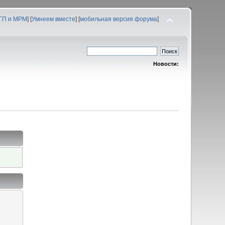
 ГП и МРМ
] [
Умнеем вместе
] [
мобильная версия форума
]
Новости: