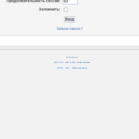
Продолжительность сессии:
Запомнить:
Забыли пароль?
CC BY-SA 4.0
SMF 2.0.14
|
SMF © 2011
,
Simple Machines
XHTML
RSS
Мобильная версия