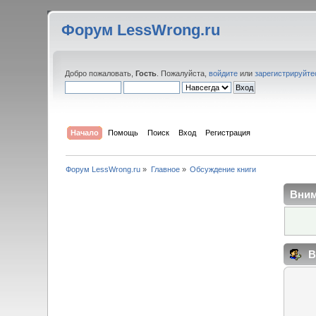
Форум LessWrong.ru
Добро пожаловать,
Гость
. Пожалуйста,
войдите
или
зарегистрируйте
Начало
Помощь
Поиск
Вход
Регистрация
Форум LessWrong.ru
»
Главное
»
Обсуждение книги
Вним
В