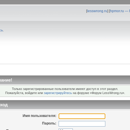
[
lesswrong.ru
] [
hpmor.ru —
сь
.
ание!
Только зарегистрированные пользователи имеют доступ в этот раздел.
Пожалуйста, войдите или
зарегистрируйтесь
на форуме «Форум LessWrong.ru».
ход
Имя пользователя:
Пароль: