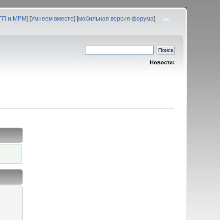
 ГП и МРМ
] [
Умнеем вместе
] [
мобильная версия форума
]
Новости: