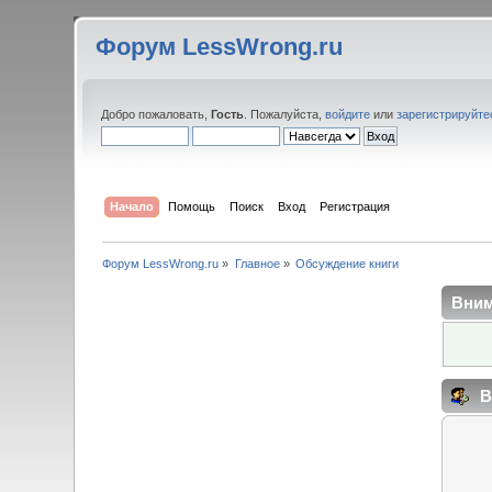
Форум LessWrong.ru
Добро пожаловать,
Гость
. Пожалуйста,
войдите
или
зарегистрируйте
Начало
Помощь
Поиск
Вход
Регистрация
Форум LessWrong.ru
»
Главное
»
Обсуждение книги
Вним
В