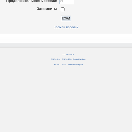
Продолжительность сессии:
Запомнить:
Забыли пароль?
CC BY-SA 4.0
SMF 2.0.14
|
SMF © 2011
,
Simple Machines
XHTML
RSS
Мобильная версия