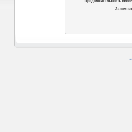
Продолжительность сесси
Запомнит
SM