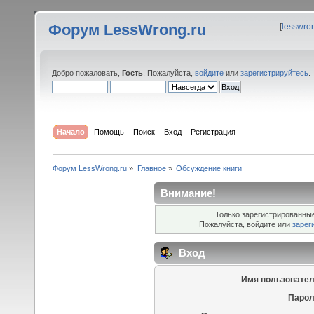
Форум LessWrong.ru
[
lesswro
Добро пожаловать,
Гость
. Пожалуйста,
войдите
или
зарегистрируйтесь
.
Начало
Помощь
Поиск
Вход
Регистрация
Форум LessWrong.ru
»
Главное
»
Обсуждение книги
Внимание!
Только зарегистрированные
Пожалуйста, войдите или
зарег
Вход
Имя пользовател
Парол