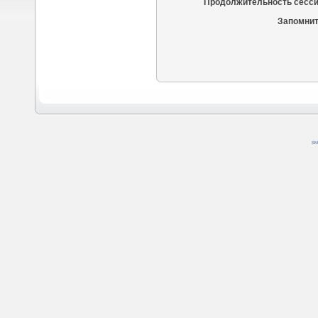
Продолжительность сесси
Запомнит
SM