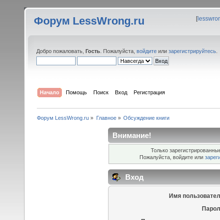
Форум LessWrong.ru
[
lesswro
Добро пожаловать,
Гость
. Пожалуйста,
войдите
или
зарегистрируйтесь
.
Начало
Помощь
Поиск
Вход
Регистрация
Форум LessWrong.ru
»
Главное
»
Обсуждение книги
Внимание!
Только зарегистрированные
Пожалуйста, войдите или
зарег
Вход
Имя пользовател
Парол