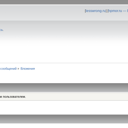
[
lesswrong.ru
] [
hpmor.ru —
сь
.
 сообщений
»
Вложения
им пользователем.