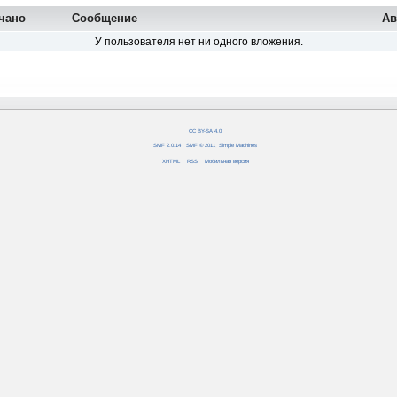
чано
Сообщение
Ав
У пользователя нет ни одного вложения.
CC BY-SA 4.0
SMF 2.0.14
|
SMF © 2011
,
Simple Machines
XHTML
RSS
Мобильная версия