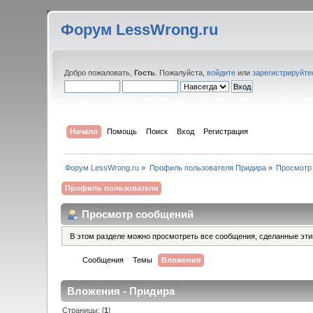
Форум LessWrong.ru
Добро пожаловать,
Гость
. Пожалуйста,
войдите
или
зарегистрируйте
Начало
Помощь
Поиск
Вход
Регистрация
Форум LessWrong.ru
»
Профиль пользователя Придира
»
Просмотр
Профиль пользователя
Просмотр сообщений
В этом разделе можно просмотреть все сообщения, сделанные эт
Сообщения
Темы
Вложения
Вложения - Придира
Страницы: [
1
]