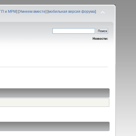
 ГП и МРМ
] [
Умнеем вместе
] [
мобильная версия форума
]
Новости: