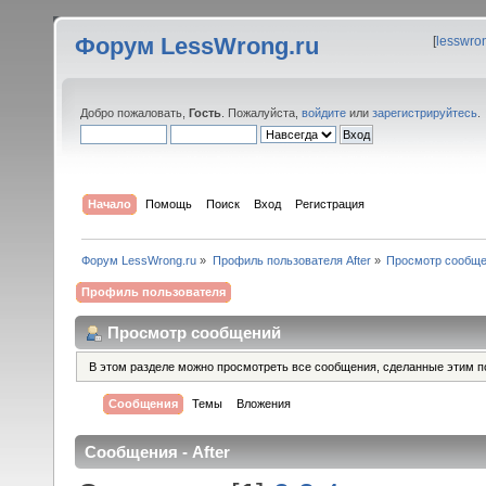
Форум LessWrong.ru
[
lesswro
Добро пожаловать,
Гость
. Пожалуйста,
войдите
или
зарегистрируйтесь
.
Начало
Помощь
Поиск
Вход
Регистрация
Форум LessWrong.ru
»
Профиль пользователя After
»
Просмотр сообщ
Профиль пользователя
Просмотр сообщений
В этом разделе можно просмотреть все сообщения, сделанные этим п
Сообщения
Темы
Вложения
Сообщения - After