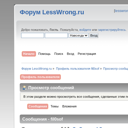
Форум LessWrong.ru
[
lesswro
Добро пожаловать,
Гость
. Пожалуйста,
войдите
или
зарегистрируйтесь
.
Начало
Помощь
Поиск
Вход
Регистрация
Форум LessWrong.ru
»
Профиль пользователя fil0sof
»
Просмотр сообщ
Профиль пользователя
Просмотр сообщений
В этом разделе можно просмотреть все сообщения, сделанные этим п
Сообщения
Темы
Вложения
Сообщения - fil0sof