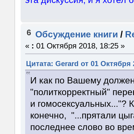
6
Обсуждение книги
/
R
«
:
01 Октября 2018, 18:25 »
Цитата: Gerard от 01 Октября 
И как по Вашему долже
"политкорректный" перев
и гомосексуальных..."? К
конечно, "...прятали цыга
последнее слово во вр