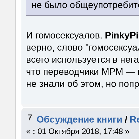
не было общеупотребит
И гомосексуалов.
PinkyP
верно, слово "гомосексу
всего используется в нег
что переводчики МРМ — г
не знали об этом, но поп
7
Обсуждение книги
/
R
«
:
01 Октября 2018, 17:48 »