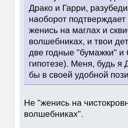
Драко и Гарри, разубед
наоборот подтверждает г
женись на маглах и скв
волшебниках, и твои де
две годные "бумажки" и 
гипотезе). Меня, будь я
бы в своей удобной поз
Не "женись на чистокров
волшебниках".