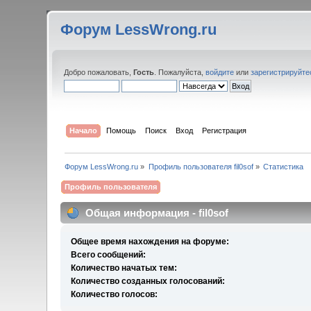
Форум LessWrong.ru
Добро пожаловать,
Гость
. Пожалуйста,
войдите
или
зарегистрируйте
Начало
Помощь
Поиск
Вход
Регистрация
Форум LessWrong.ru
»
Профиль пользователя fil0sof
»
Статистика
Профиль пользователя
Общая информация - fil0sof
Общее время нахождения на форуме:
Всего сообщений:
Количество начатых тем:
Количество созданных голосований:
Количество голосов: