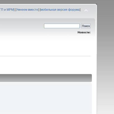
 ГП и МРМ
] [
Умнеем вместе
] [
мобильная версия форума
]
Новости: