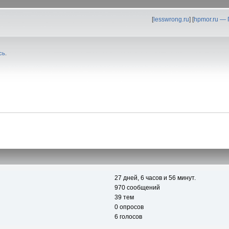
[
lesswrong.ru
] [
hpmor.ru —
сь
.
27 дней, 6 часов и 56 минут.
970 сообщений
39 тем
0 опросов
6 голосов