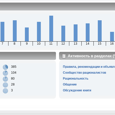
м
7
8
9
10
11
12
13
14
15
16
Активность в разделах 
385
Правила, рекомендации и объявл
104
Сообщество рационалистов
80
Рациональность
28
Общение
3
Обсуждение книги