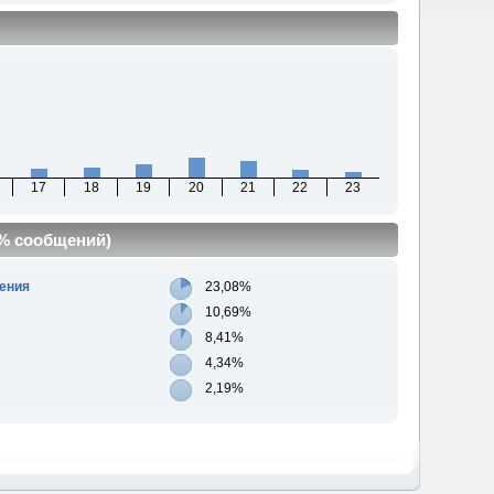
17
18
19
20
21
22
23
(% сообщений)
ения
23,08%
10,69%
8,41%
4,34%
2,19%