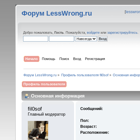
Форум LessWrong.ru
[
lesswro
Добро пожаловать,
Гость
. Пожалуйста,
войдите
или
зарегистрируйтесь
.
Начало
Помощь
Поиск
Вход
Регистрация
Форум LessWrong.ru
»
Профиль пользователя fil0sof
»
Основная инфо
Профиль пользователя
Основная информация
fil0sof 
Сообщений:
Главный модератор
Пол:
Возраст:
Расположение: