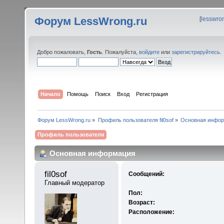
Форум LessWrong.ru
[
lesswro
Добро пожаловать,
Гость
. Пожалуйста,
войдите
или
зарегистрируйтесь
.
Начало
Помощь
Поиск
Вход
Регистрация
Форум LessWrong.ru
»
Профиль пользователя fil0sof
»
Основная инфо
Профиль пользователя
Основная информация
fil0sof 
Сообщений:
Главный модератор
Пол:
Возраст:
Расположение: