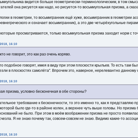
миугольника видится больше геометрически-терминологическим, в том смысле, 
тателей она рисуется как надо, но рисуется-то восьмиугольная призма, а сказ
огии в геометрии, то восьмигранник ещё хуже, восьмигранник в геометрии ас
древнегреческого и означает восьмигранник), а это две четырёхугольные пи
 которые просматриваются, только восьмиугольная призма заходит норм с то
2018, 16:10
икто не говорит, это как раз очень коряво.
то подобное говорят, имея в виду при этом плоскости крыльев. То есть там
езли в плоскостях самолёта". Впрочем это, наверное, нерелевантно данному 
2018, 16:10
ная призма, условно бесконечная в обе стороны?
тельное требование к бесконечности, то это именно то, как я представляю п
которой было где-то в районе колен, а верхнее чуть выше головы. Но призма 
оснований не было. При этом в моём воображении призма не просто появилас
чезла. Я не знаю почему так, совсем-совсем не знаю. Видимо какие-то ассоци
2018, 16:10