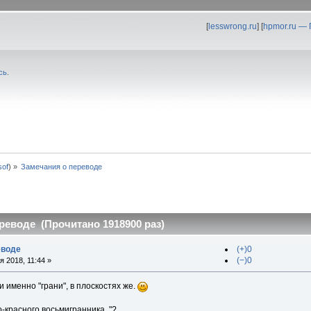
[
lesswrong.ru
] [
hpmor.ru —
сь
.
0sof
) »
Замечания о переводе
реводе (Прочитано 1918900 раз)
еводе
(+)0
(−)0
 2018, 11:44 »
и именно "грани", в плоскостях же.
о-красного восьмигранника, "?