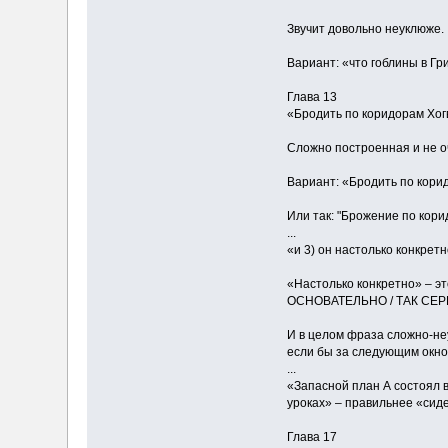
Звучит довольно неуклюже.
Вариант: «что гоблины в Г
Глава 13
«Бродить по коридорам Хогв
Сложно построенная и не 
Вариант: «Бродить по кори
Или так: "Брожение по кори
...
«и 3) он настолько конкрет
«Настолько конкретно» – э
ОСНОВАТЕЛЬНО / ТАК СЕР
И в целом фраза сложно-неу
если бы за следующим окно
...
«Запасной план А состоял в
уроках» – правильнее «сид
Глава 17