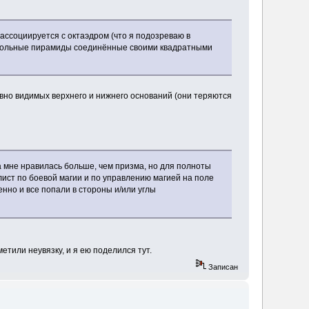
 ассоциируется с октаэдром (что я подозреваю в
ёхугольные пирамиды соединённые своими квадратными
 явно видимых верхнего и нижнего оснований (они теряются
ка мне нравилась больше, чем призма, но для полноты
лист по боевой магии и по управлению магией на поле
нно и все попали в стороны и/или углы
метили неувязку, и я ею поделился тут.
Записан