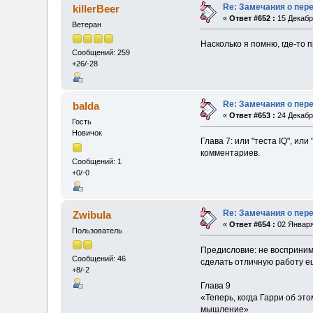
Re: Замечания о пер
killerBeer
«
Ответ #652 :
15 Декабря
Ветеран
Насколько я помню, где-то 
Сообщений: 259
+26/-28
Re: Замечания о пер
balda
«
Ответ #653 :
24 Декабря
Гость
Новичок
Глава 7: или "теста IQ", и
комментариев.
Сообщений: 1
+0/-0
Re: Замечания о пер
Zwibula
«
Ответ #654 :
02 Января
Пользователь
Предисловие: не воспринима
Сообщений: 46
сделать отличную работу е
+8/-2
Глава 9
«Теперь, когда Гарри об эт
мышление»