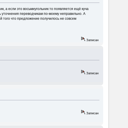
ик, а если это восьмиугольник то появляется ещё куча
ть уточнения переводчикам по-моему неправильно. А
ой того что предложение получилось не совсем
Записан
Записан
Записан