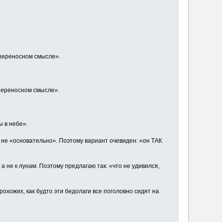
 переносном смысле».
 переносном смысле».
ы в небе».
 не «основательно». Поэтому вариант очевиден: «он ТАК
 не к лунам. Поэтому предлагаю так: «что не удивился,
рохожих, как будто эти бедолаги все поголовно сидят на