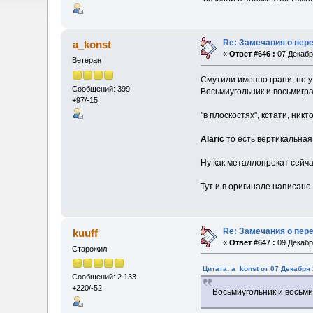
Re: Замечания о пер
a_konst
«
Ответ #646 :
07 Декабря
Ветеран
Смутили именно грани, но у
Сообщений: 399
Восьмиугольник и восьмигра
+97/-15
"в плоскостях", кстати, никт
Alaric
то есть вертикальная
Ну как металлопрокат сейчас
Тут и в оригинале написано
Re: Замечания о пер
kuuff
«
Ответ #647 :
09 Декабря
Старожил
Цитата: a_konst от 07 Декабря 
Сообщений: 2 133
+220/-52
Восьмиугольник и восьми