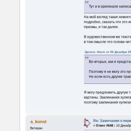
Тут и в оригинале написа
На мой взгляд такая невнят
подробно, сказать что это 
призмы, и так далее.
В художественном же текст
в том смысле что голова ч
Цитата: Alaric от 06 Декабря 20
Во-вторых, как я предста
Поэтому я не могу это п
Но если есть другие тра
Я могу предложить другую т
картины. Заклинания хулига
поэтому заклинания хулиган
Re: Замечания о пер
a_konst
«
Ответ #648 :
10 Декабря
Ветеран