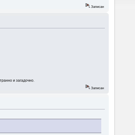
Записан
странно и загадочно.
Записан