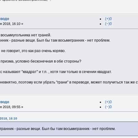
еводе
(+)0
(−)0
 2018, 16:10 »
 восьмиугольника нет граней.
нник - разные вещи. Был бы там восьмигранник - нет проблем.
о не говорит, это как раз очень коряво.
 призма, условно бесконечная в обе стороны?
 называют "квадрат" и т.п. , хотя там только в сечении квадрат.
 невнятно, поэтому если убрать "грани" в переводе, может получиться так же 
еводе
(+)0
(−)0
 2018, 09:55 »
2018, 16:10
гранник - разные вещи. Был бы там восьмигранник - нет проблем.