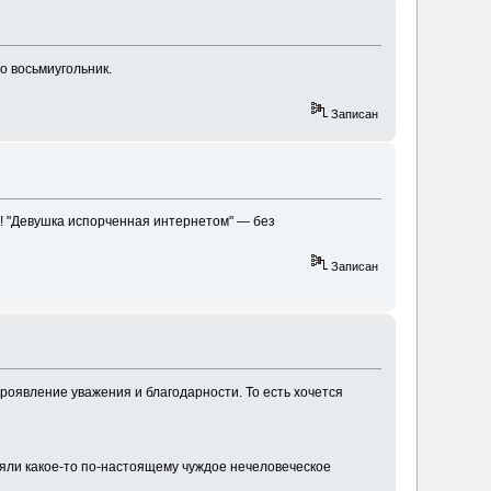
но восьмиугольник.
Записан
лы"! "Девушка испорченная интернетом" — без
Записан
роявление уважения и благодарности. То есть хочется
являли какое-то по-настоящему чуждое нечеловеческое