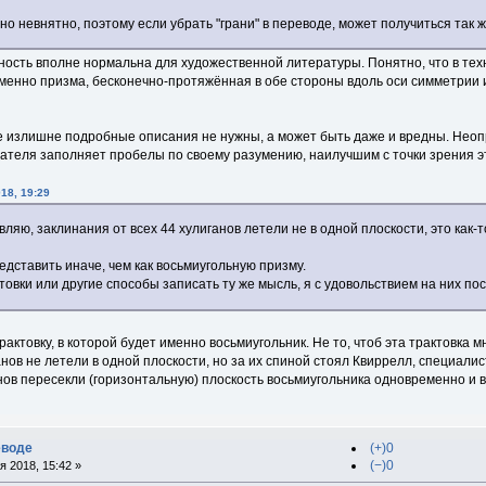
но невнятно, поэтому если убрать "грани" в переводе, может получиться так ж
ность вполне нормальна для художественной литературы. Понятно, что в тех
именно призма, бесконечно-протяжённая в обе стороны вдоль оси симметрии и
е излишне подробные описания не нужны, а может быть даже и вредны. Неоп
итателя заполняет пробелы по своему разумению, наилучшим с точки зрения э
18, 19:29
вляю, заклинания от всех 44 хулиганов летели не в одной плоскости, это как-
редставить иначе, чем как восьмиугольную призму.
ктовки или другие способы записать ту же мысль, я с удовольствием на них по
рактовку, в которой будет именно восьмиугольник. Не то, чтоб эта трактовка 
нов не летели в одной плоскости, но за их спиной стоял Квиррелл, специалис
ов пересекли (горизонтальную) плоскость восьмиугольника одновременно и в
еводе
(+)0
(−)0
 2018, 15:42 »