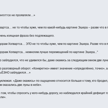
ринготтсе не проявляли…»
артса… не то чтобы хуже, чем по какой-нибудь картине Эшера – разве что в
очень изящная фраза без подлежащего.
дорам Хогвартса… ЭТО не то чтобы хуже, чем по картине Эшера. Разве что в
дорам Хогвартса... немногим лучше перемещений по картине Эшера..."
но заблудился, что не удивился бы, даже окажись за следующим окном две лун
то разговорный оборот. «Конкретно» имеет значение «определённо, точно», а
ЬЁЗНО заблудился…»
клюжая. «Даже окажись» по ощущению относится больше к тому, кто бродил, а
м оказались две луны в небе».
 том, чтобы спросить у кого-нибудь дорогу, но наблюдался крайний дефицит п
ели».