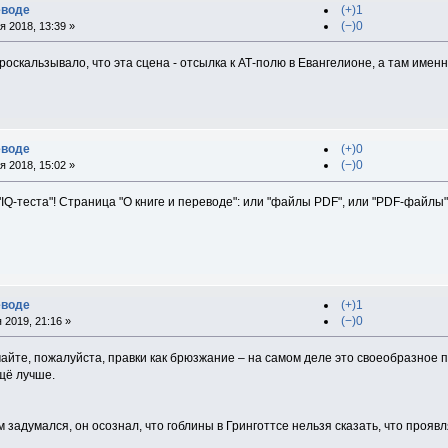
еводе
(+)1
(−)0
 2018, 13:39 »
проскальзывало, что эта сцена - отсылка к АТ-полю в Евангелионе, а там имен
еводе
(+)0
(−)0
 2018, 15:02 »
ли "IQ-теста"! Страница "О книге и переводе": или "файлы PDF", или "PDF-фай
еводе
(+)1
(−)0
 2019, 21:16 »
йте, пожалуйста, правки как брюзжание – на самом деле это своеобразное п
щё лучше.
ом задумался, он осознал, что гоблины в Гринготтсе нельзя сказать, что про