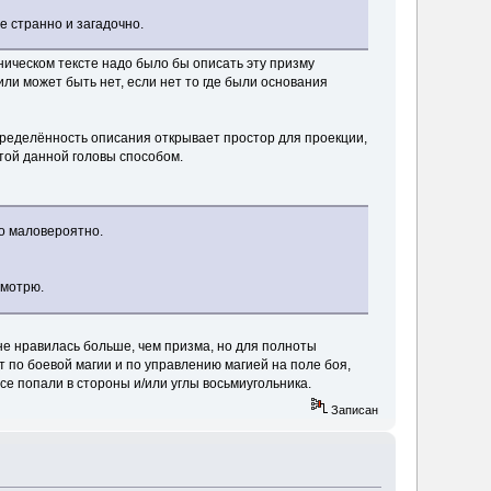
е странно и загадочно.
ническом тексте надо было бы описать эту призму
ли может быть нет, если нет то где были основания
ределённость описания открывает простор для проекции,
той данной головы способом.
то маловероятно.
смотрю.
мне нравилась больше, чем призма, но для полноты
т по боевой магии и по управлению магией на поле боя,
се попали в стороны и/или углы восьмиугольника.
Записан