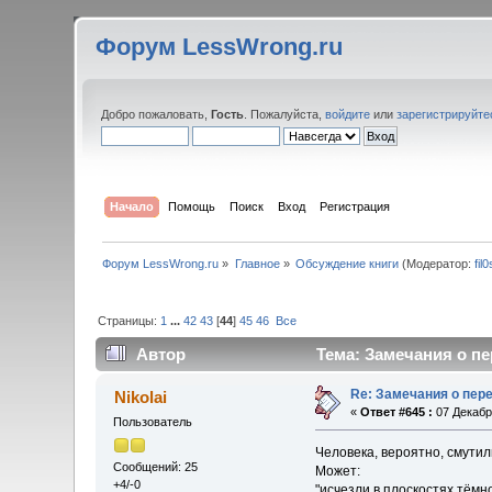
Форум LessWrong.ru
Добро пожаловать,
Гость
. Пожалуйста,
войдите
или
зарегистрируйте
Начало
Помощь
Поиск
Вход
Регистрация
Форум LessWrong.ru
»
Главное
»
Обсуждение книги
(Модератор:
fil
Страницы:
1
...
42
43
[
44
]
45
46
Все
Автор
Тема: Замечания о пе
Re: Замечания о пер
Nikolai
«
Ответ #645 :
07 Декабря
Пользователь
Человека, вероятно, смутил
Сообщений: 25
Может:
+4/-0
"исчезли в плоскостях тёмн