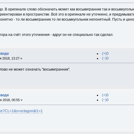
о. В оригинале слово обозначать может как восьмигранник так и восьмиугольн
ориентирован в пространстве. Всё это в оригинале не уточнено, и придумыва
онятно - то ли восьмигранник то ли восьмиугольник непонятный. Пусть и цен
ора на счёт этого уточнения - вдруг он не специально так сделал.
еводе
(+)0
(−)0
 2018, 13:27 »
слово не может означать "восьмигранник".
еводе
(+)0
(−)0
 2018, 00:55 »
m.exe?CL=1&s=octagon&l1=1