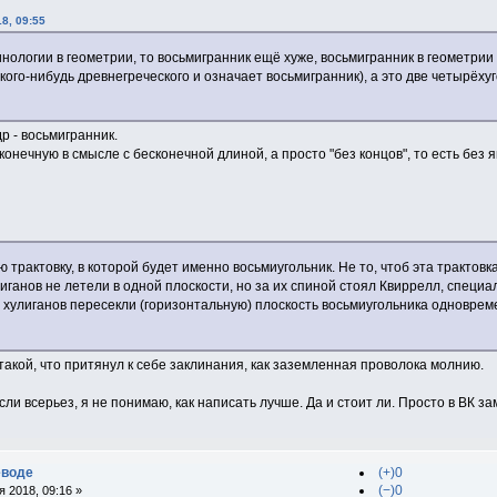
18, 09:55
нологии в геометрии, то восьмигранник ещё хуже, восьмигранник в геометрии
акого-нибудь древнегреческого и означает восьмигранник), а это две четыр
р - восьмигранник.
конечную в смысле с бесконечной длиной, а просто "без концов", то есть без
ю трактовку, в которой будет именно восьмиугольник. Не то, чтоб эта трактов
иганов не летели в одной плоскости, но за их спиной стоял Квиррелл, специа
 хулиганов пересекли (горизонтальную) плоскость восьмиугольника одновреме
такой, что притянул к себе заклинания, как заземленная проволока молнию.
сли всерьез, я не понимаю, как написать лучше. Да и стоит ли. Просто в ВК за
еводе
(+)0
(−)0
 2018, 09:16 »