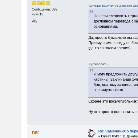
Цитата: kuuff от 09 Декабря 20
Сообщений: 399
+97/-15
Но если следовать терми
дословном переводе с к
основаниями.
Да, просто буквально октаэд
Призму я имел ввиду не бес
где-то за полем зрения).
Цитировать
Я могу предложить другу
картины. Заклинания хул
боя, поэтому заклинания
восьмиугольника.
Скорее это восьмиугольник 
Ну это просто поговорить, е
Re: Замечания о пер
nar
«
Ответ #649 :
11 Декабря