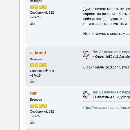
Ветеран
Думаю ничего менять не над
Сообщений: 312
вариантов как он мог быть 
+26/-27
сейчас тоже получается неп
геометрически грамотным.
Ну или можно спросить у авт
Re: Замечания о пер
a_konst
«
Ответ #650 :
11 Декабря
Ветеран
В оригинале "octagon", это 
Сообщений: 399
+97/-15
Re: Замечания о пер
nar
«
Ответ #651 :
12 Декабря
Ветеран
https://www.multitran.ru/c/
Сообщений: 312
+26/-27