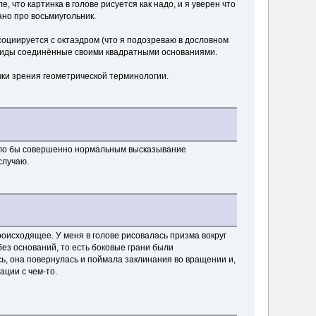
что картинка в голове рисуется как надо, и я уверен что
ано про восьмиугольник.
социируется с октаэдром (что я подозреваю в дословном
рамиды соединённые своими квадратными основаниями.
чки зрения геометрической терминологии.
 было бы совершенно нормальным высказывание
случаю.
роисходящее. У меня в голове рисовалась призма вокруг
без оснований, то есть боковые грани были
ь, она повернулась и поймала заклинания во вращении и,
ации с чем-то.