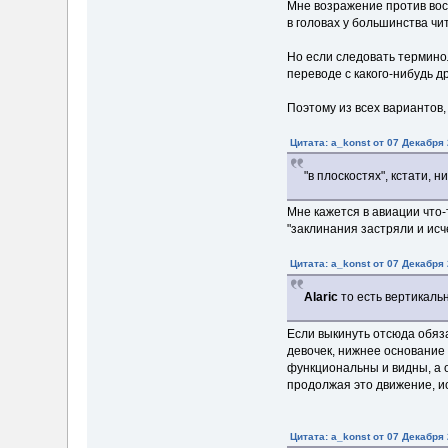
Мне возражение против вось
в головах у большинства чи
Но если следовать терминол
переводе с какого-нибудь 
Поэтому из всех вариантов,
Цитата: a_konst от 07 Декабря 
"в плоскостях", кстати, н
Мне кажется в авиации что-
"заклинания застряли и исч
Цитата: a_konst от 07 Декабря 
Alaric
то есть вертикаль
Если выкинуть отсюда обяза
девочек, нижнее основание 
функциональны и видны, а 
продолжая это движение, ис
Цитата: a_konst от 07 Декабря 