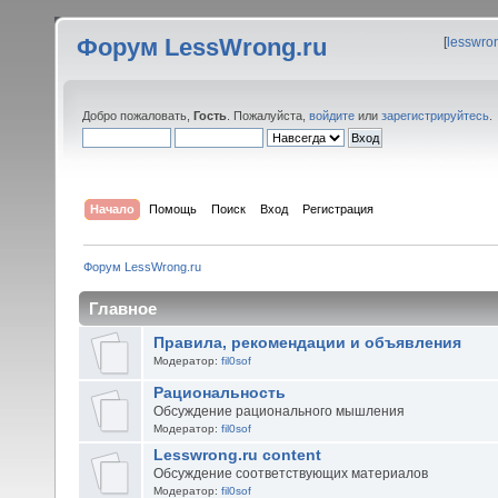
Форум LessWrong.ru
[
lesswro
Добро пожаловать,
Гость
. Пожалуйста,
войдите
или
зарегистрируйтесь
.
Начало
Помощь
Поиск
Вход
Регистрация
Форум LessWrong.ru
Главное
Правила, рекомендации и объявления
Модератор:
fil0sof
Рациональность
Обсуждение рационального мышления
Модератор:
fil0sof
Lesswrong.ru content
Обсуждение соответствующих материалов
Модератор:
fil0sof