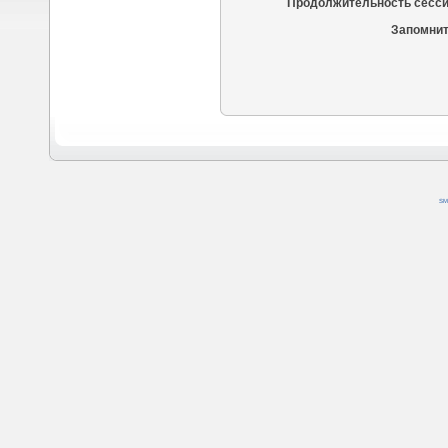
Продолжительность сесси
Запомнит
SM