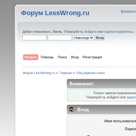
Форум LessWrong.ru
[
lesswro
Добро пожаловать,
Гость
. Пожалуйста,
войдите
или
зарегистрируйтесь
.
Начало
Помощь
Поиск
Вход
Регистрация
Форум LessWrong.ru
»
Главное
»
Обсуждение книги
Внимание!
Только зарегистрированные
Пожалуйста, войдите или
зарег
Вход
Имя пользовател
Парол