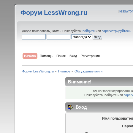
Форум LessWrong.ru
[
lesswro
Добро пожаловать,
Гость
. Пожалуйста,
войдите
или
зарегистрируйтесь
.
Начало
Помощь
Поиск
Вход
Регистрация
Форум LessWrong.ru
»
Главное
»
Обсуждение книги
Внимание!
Только зарегистрированные
Пожалуйста, войдите или
зарег
Вход
Имя пользовател
Парол