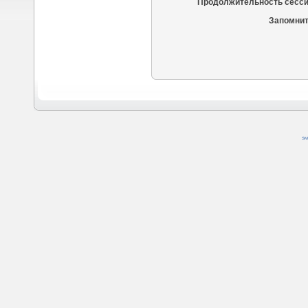
Продолжительность сесси
Запомнит
SM