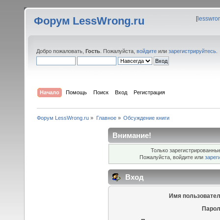
Форум LessWrong.ru
[
lesswro
Добро пожаловать,
Гость
. Пожалуйста,
войдите
или
зарегистрируйтесь
.
Начало
Помощь
Поиск
Вход
Регистрация
Форум LessWrong.ru
»
Главное
»
Обсуждение книги
Внимание!
Только зарегистрированные
Пожалуйста, войдите или
зарег
Вход
Имя пользовател
Парол