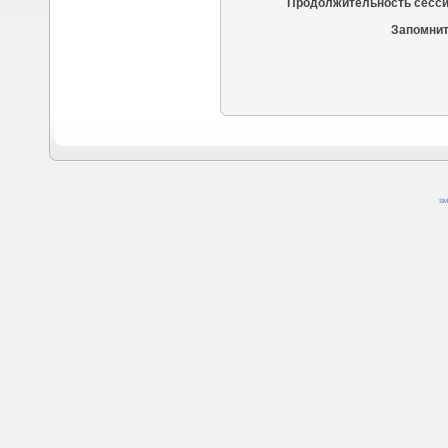
Продолжительность сесси
Запомнит
SM