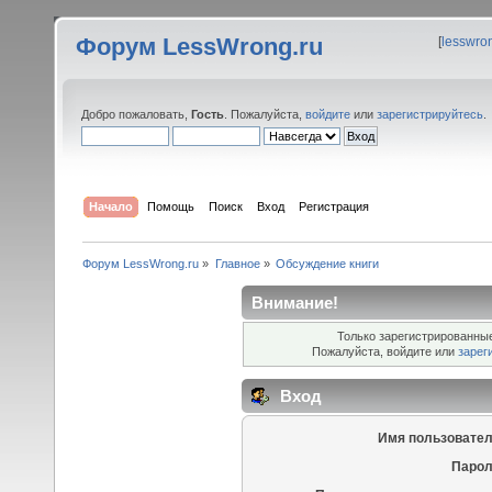
Форум LessWrong.ru
[
lesswro
Добро пожаловать,
Гость
. Пожалуйста,
войдите
или
зарегистрируйтесь
.
Начало
Помощь
Поиск
Вход
Регистрация
Форум LessWrong.ru
»
Главное
»
Обсуждение книги
Внимание!
Только зарегистрированные
Пожалуйста, войдите или
зарег
Вход
Имя пользовател
Парол