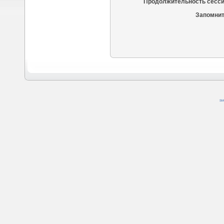
Продолжительность сесси
Запомнит
SM