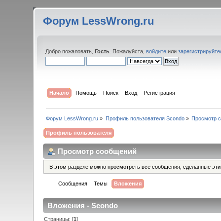
Форум LessWrong.ru
Добро пожаловать,
Гость
. Пожалуйста,
войдите
или
зарегистрируйте
Начало
Помощь
Поиск
Вход
Регистрация
Форум LessWrong.ru
»
Профиль пользователя Scondo
»
Просмотр 
Профиль пользователя
Просмотр сообщений
В этом разделе можно просмотреть все сообщения, сделанные эт
Сообщения
Темы
Вложения
Вложения - Scondo
Страницы: [
1
]