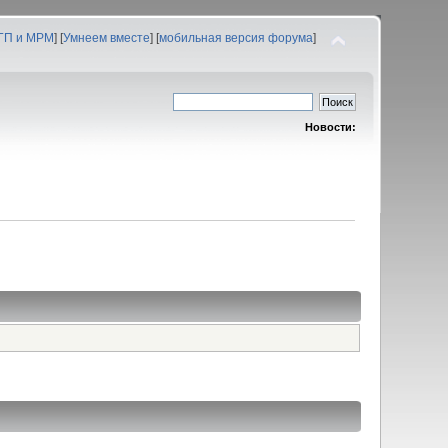
 ГП и МРМ
] [
Умнеем вместе
] [
мобильная версия форума
]
Новости: