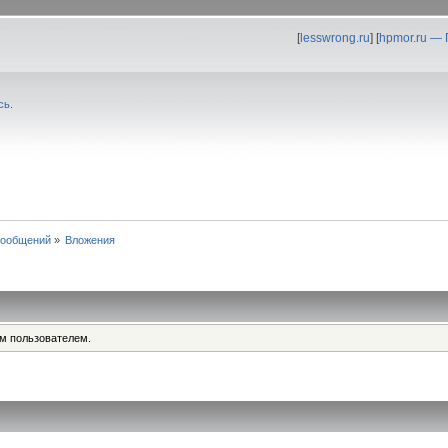
[
lesswrong.ru
] [
hpmor.ru —
сь
.
сообщений
»
Вложения
им пользователем.