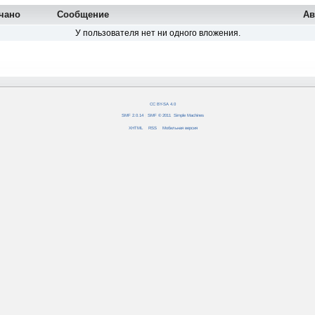
чано
Сообщение
Ав
У пользователя нет ни одного вложения.
CC BY-SA 4.0
SMF 2.0.14
|
SMF © 2011
,
Simple Machines
XHTML
RSS
Мобильная версия