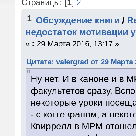
Страницы: [
1
]
2
1
Обсуждение книги
/
R
недостаток мотивации 
«
:
29 Марта 2016, 13:17 »
Цитата: valergrad от 29 Марта 
Ну нет. И в каноне и в 
факультетов сразу. Всп
некоторые уроки посещ
- с когтевраном, а неко
Квиррелл в МРМ отошел 