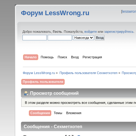
Форум LessWrong.ru
[
lesswro
Добро пожаловать,
Гость
. Пожалуйста,
войдите
или
зарегистрируйтесь
.
Начало
Помощь
Поиск
Вход
Регистрация
Форум LessWrong.ru
»
Профиль пользователя Сехметхотеп
»
Просмот
Профиль пользователя
Просмотр сообщений
В этом разделе можно просмотреть все сообщения, сделанные этим п
Сообщения
Темы
Вложения
Сообщения - Сехметхотеп