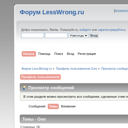
Форум LessWrong.ru
[
lesswro
Добро пожаловать,
Гость
. Пожалуйста,
войдите
или
зарегистрируйтесь
.
Начало
Помощь
Поиск
Вход
Регистрация
Форум LessWrong.ru
»
Профиль пользователя Geo
»
Просмотр сообще
Профиль пользователя
Просмотр сообщений
В этом разделе можно просмотреть все сообщения, сделанные этим п
Сообщения
Темы
Вложения
Темы - Geo
Страницы: [
1
]