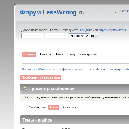
Форум LessWrong.ru
[
lesswro
Добро пожаловать,
Гость
. Пожалуйста,
войдите
или
зарегистрируйтесь
.
Начало
Помощь
Поиск
Вход
Регистрация
Форум LessWrong.ru
»
Профиль пользователя nashev
»
Просмотр соо
Профиль пользователя
Просмотр сообщений
В этом разделе можно просмотреть все сообщения, сделанные этим п
Сообщения
Темы
Вложения
Темы - nashev