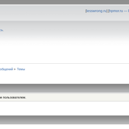
[
lesswrong.ru
] [
hpmor.ru —
сь
.
ообщений
»
Темы
им пользователем.