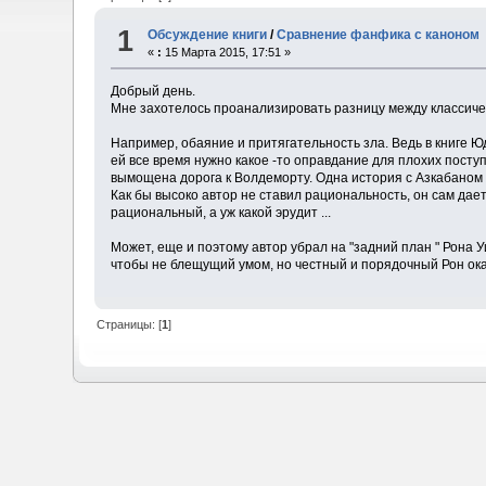
1
Обсуждение книги
/
Сравнение фанфика с каноном
«
:
15 Марта 2015, 17:51 »
Добрый день.
Мне захотелось проанализировать разницу между классическ
Например, обаяние и притягательность зла. Ведь в книге Ю
ей все время нужно какое -то оправдание для плохих посту
вымощена дорога к Волдеморту. Одна история с Азкабаном ч
Как бы высоко автор не ставил рациональность, он сам дае
рациональный, а уж какой эрудит ...
Может, еще и поэтому автор убрал на "задний план " Рона 
чтобы не блещущий умом, но честный и порядочный Рон ока
Страницы: [
1
]