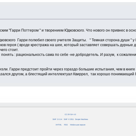
им "Гарри Поттером " и творением Юдковского. Что нового он привнес в основ
дковского Гарри полюбил своего учителя Защиты. " Темная сторона души " у Р
пков героя ( вроде крестража на шее, который заставляет совершать дурные 
его стоит.
т понять : рациональность сама по себе -не добродетель. И разум, к сожале
Уизли. Гарри предстоит пройти через гораздо большие испытания, чем в книг
зался другом, а блестящий интеллектуал Квиррел, так хорошо понимающий Г
CC BY-SA 4.0
SMF 2.0.14
|
SMF © 2011
,
Simple Machines
XHTML
RSS
Мобильная версия