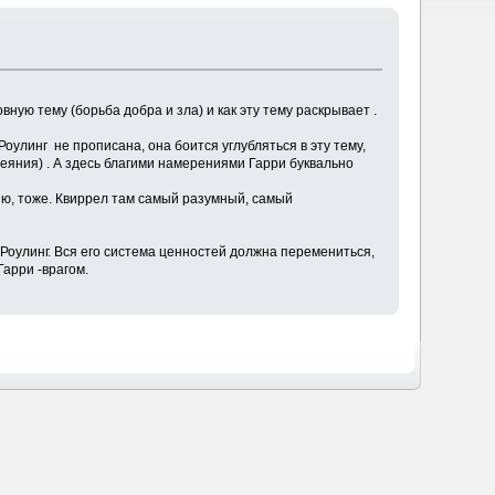
ную тему (борьба добра и зла) и как эту тему раскрывает .
оулинг не прописана, она боится углубляться в эту тему,
деяния) . А здесь благими намерениями Гарри буквально
нию, тоже. Квиррел там самый разумный, самый
е Роулинг. Вся его система ценностей должна перемениться,
арри -врагом.