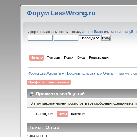
Форум LessWrong.ru
Добро пожаловать,
Гость
. Пожалуйста,
войдите
или
зарегистрируйте
Начало
Помощь
Поиск
Вход
Регистрация
Форум LessWrong.ru
»
Профиль пользователя Ольга
»
Просмотр с
Профиль пользователя
Просмотр сообщений
В этом разделе можно просмотреть все сообщения, сделанные эт
Сообщения
Темы
Вложения
Темы - Ольга
Страницы: [
1
]