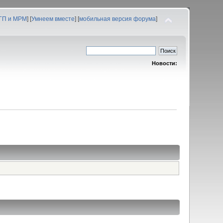
 ГП и МРМ
] [
Умнеем вместе
] [
мобильная версия форума
]
Новости: