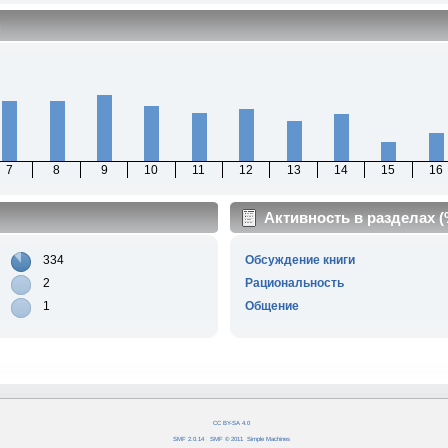
м
7
8
9
10
11
12
13
14
15
16
Активность в разделах 
334
Обсуждение книги
2
Рациональность
1
Общение
CC BY-SA 4.0
SMF 2.0.14
|
SMF © 2011
,
Simple Machines