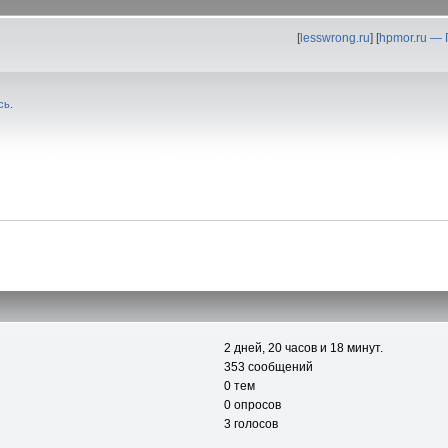
[
lesswrong.ru
] [
hpmor.ru —
сь
.
2 дней, 20 часов и 18 минут.
353 сообщений
0 тем
0 опросов
3 голосов