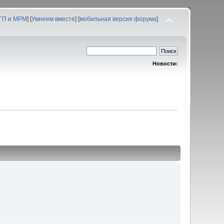
 ГП и МРМ
] [
Умнеем вместе
] [
мобильная версия форума
]
Новости: