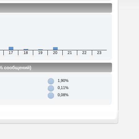
17
18
19
20
21
22
23
(% сообщений)
1,90%
0,11%
0,08%