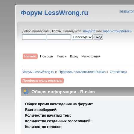
Форум LessWrong.ru
[
lesswro
Добро пожаловать,
Гость
. Пожалуйста,
войдите
или
зарегистрируйтесь
.
Начало
Помощь
Поиск
Вход
Регистрация
Форум LessWrong.ru
»
Профиль пользователя Ruslan
»
Статистика
Профиль пользователя
Общая информация - Ruslan
Общее время нахождения на форуме:
Всего сообщений:
Количество начатых тем:
Количество созданных голосований:
Количество голосов: