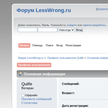
Форум LessWrong.ru
[
lesswro
Добро пожаловать,
Гость
. Пожалуйста,
войдите
или
зарегистрируйтесь
.
Начало
Помощь
Поиск
Вход
Регистрация
Форум LessWrong.ru
»
Профиль пользователя Quilfe
»
Основная инфо
Профиль пользователя
Основная информация
Quilfe 
Сообщений:
Ветеран
Возраст:
Оффлайн
Просмотр сообщений
Статистика
Дата регистрации: