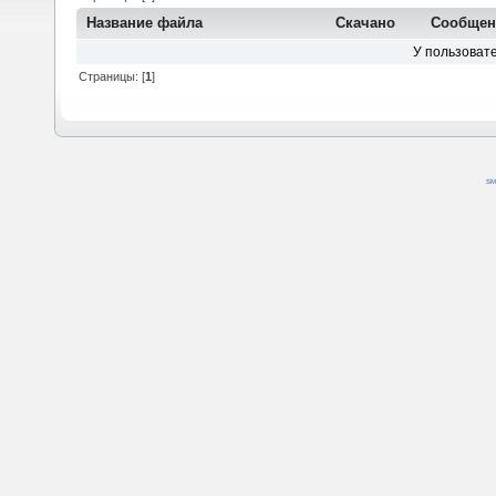
Название файла
Скачано
Сообщен
У пользовате
Страницы: [
1
]
SM