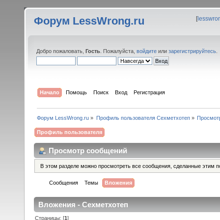
Форум LessWrong.ru
[
lesswro
Добро пожаловать,
Гость
. Пожалуйста,
войдите
или
зарегистрируйтесь
.
Начало
Помощь
Поиск
Вход
Регистрация
Форум LessWrong.ru
»
Профиль пользователя Сехметхотеп
»
Просмот
Профиль пользователя
Просмотр сообщений
В этом разделе можно просмотреть все сообщения, сделанные этим п
Сообщения
Темы
Вложения
Вложения - Сехметхотеп
Страницы: [
1
]