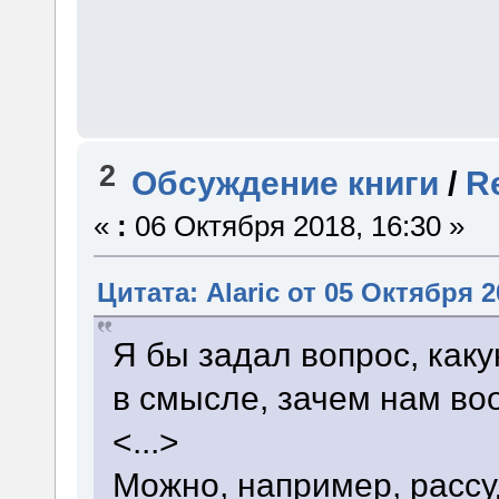
слова о том, что Гермио
были сказаны не на парс
2
Обсуждение книги
/
R
«
:
06 Октября 2018, 16:30 »
Цитата: Alaric от 05 Октября 2
Я бы задал вопрос, как
в смысле, зачем нам во
<...>
Можно, например, рассу