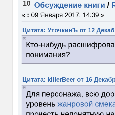
10
Обсуждение книги
/
«
:
09 Января 2017, 14:39 »
Цитата: УточкинЪ от 12 Декабр
Кто-нибудь расшифрова
понимания?
Цитата: killerBeer от 16 Декабр
Для персонажа, всю дор
уровень
жанровой смек
прочесть непонятную на