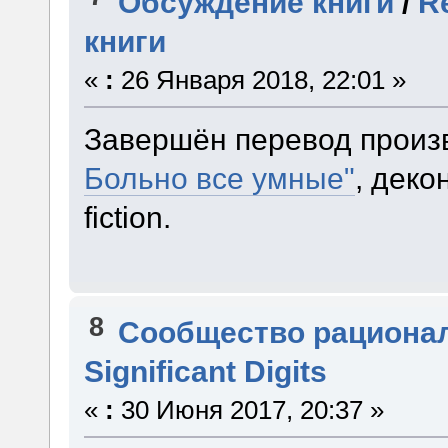
Обсуждение книги
/
R
книги
«
:
26 Января 2018, 22:01 »
Завершён перевод прои
Больно все умные"
, деко
fiction.
8
Сообщество рациона
Significant Digits
«
:
30 Июня 2017, 20:37 »