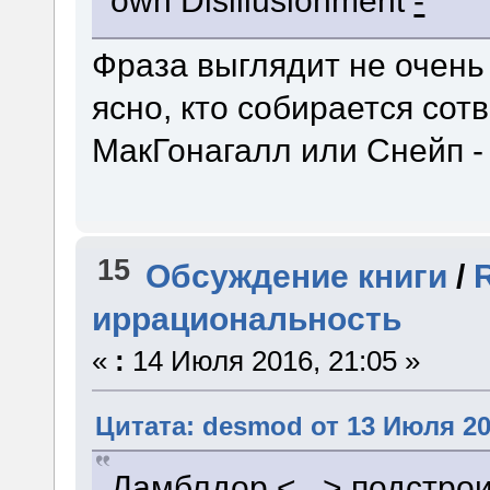
own Disillusionment
-
Фраза выглядит не очень 
ясно, кто собирается сот
МакГонагалл или Снейп - 
15
Обсуждение книги
/
иррациональность
«
:
14 Июля 2016, 21:05 »
Цитата: desmod от 13 Июля 20
Дамблдор <...> подстрои