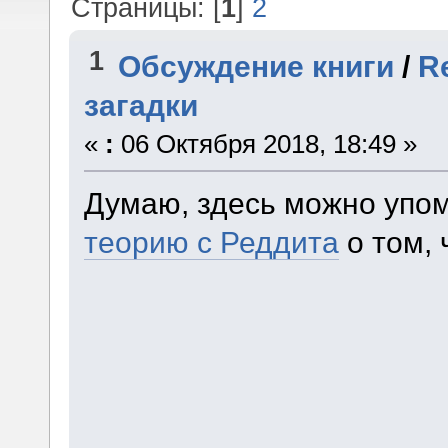
Страницы: [
1
]
2
1
Обсуждение книги
/
R
загадки
«
:
06 Октября 2018, 18:49 »
Думаю, здесь можно упо
теорию с Реддита
о том, 
после воскрешения – это
Ритуалы усиления служил
имеет сопротивление чар
при телесном контакте с
возникает, а аура единор