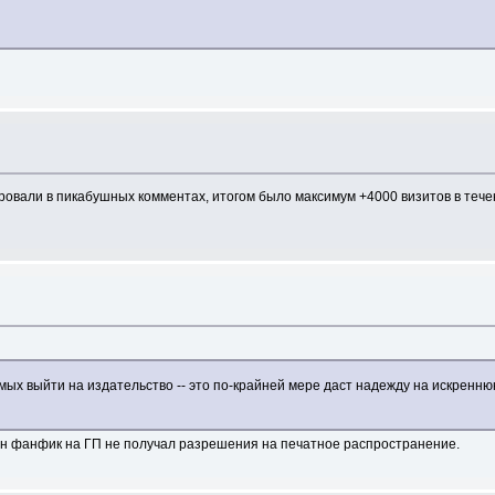
ровали в пикабушных комментах, итогом было максимум +4000 визитов в течен
омых выйти на издательство -- это по-крайней мере даст надежду на искрен
дин фанфик на ГП не получал разрешения на печатное распространение.