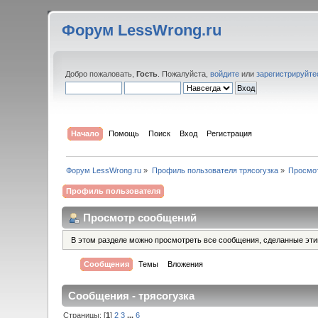
Форум LessWrong.ru
Добро пожаловать,
Гость
. Пожалуйста,
войдите
или
зарегистрируйте
Начало
Помощь
Поиск
Вход
Регистрация
Форум LessWrong.ru
»
Профиль пользователя трясогузка
»
Просмо
Профиль пользователя
Просмотр сообщений
В этом разделе можно просмотреть все сообщения, сделанные эт
Сообщения
Темы
Вложения
Сообщения - трясогузка
Страницы: [
1
]
2
3
...
6