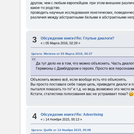
другом, чем с любым европейцем. при этом внешние различ
какое-то родство.
проводить научные исследования генетических, поведенческ
различия между абстрактными белыми и абстрактными нег
3
Обсуждение книги
/
Re: Глупые диалоги?
«
:
05 Марта 2016, 02:29 »
Цитата: Wertrew от 03 Марта 2016, 06:37
Да тут дело не в том, что можно объяснить. Часть диалог
Гермионы с Дамблдором о героях. Просто все персонажи м
Объяснить можно всё, если вообще есть что объяснять.
Вы просто поставьте себе такую цель, приведите диалог и 
пытался показать то-то" и т.д. но ведь возможно это чисто 
Кстати, статистика голосования вас не устраивает пока?
4
Обсуждение книги
/
Re: Advertising
«
:
14 Ноября 2015, 00:13 »
Цитата: Quilfe от 14 Ноября 2015, 00:08