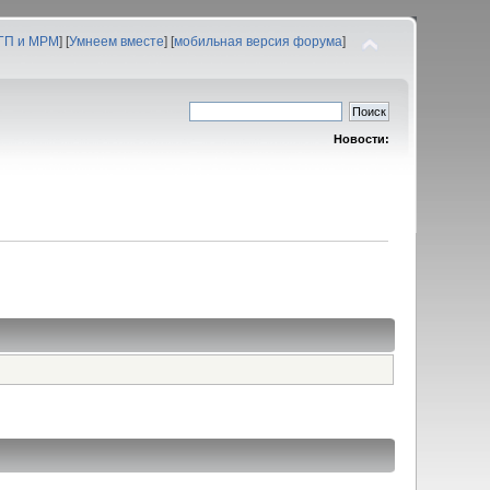
 ГП и МРМ
] [
Умнеем вместе
] [
мобильная версия форума
]
Новости: