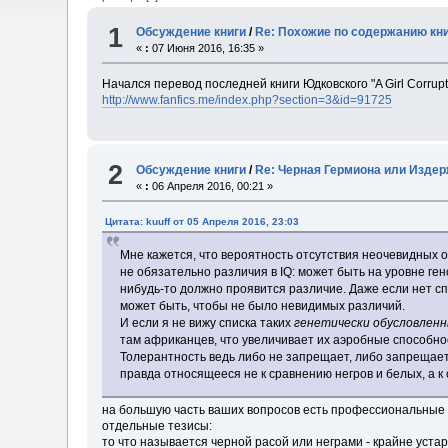
1
Обсуждение книги
/
Re: Похожие по содержанию кн
«
:
07 Июня 2016, 16:35 »
Начался перевод последней книги Юдковского "A Girl Corrupte
http://www.fanfics.me/index.php?section=3&id=91725
2
Обсуждение книги
/
Re: Черная Гермиона или Издер
«
:
06 Апреля 2016, 00:21 »
Цитата: kuuff от 05 Апреля 2016, 23:03
Мне кажется, что вероятность отсутствия неочевидных о
не обязательно различия в IQ: может быть на уровне ге
нибудь-то должно проявится различие. Даже если нет сп
может быть, чтобы не было невидимых различий.
И если я не вижу списка таких
генетически обусловлен
там африканцев, что увеличивает их аэробные способно
Толерантность ведь либо не запрещает, либо запрещает в
правда относящееся не к сравнению негров и белых, а к
на большую часть ваших вопросов есть профессиональные
отдельные тезисы:
то что называется черной расой или неграми - крайне уст