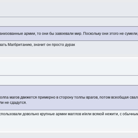
анизованные армии, то они бы завоевали мир. Поскольку они этого не сумели,
евать Магбританию, значит он просто дурак
олпа магов движется примерно в сторону толпы врагов, потом всеобщая свал
и не сдадутся.
использовали довольно крупные армии магглов и/или всякой нежити, с обычны