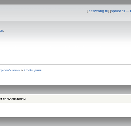
[
lesswrong.ru
] [
hpmor.ru —
сь
.
тр сообщений
»
Сообщения
им пользователем.