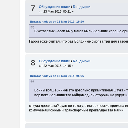
7
Обсуждение книги
/
Re: дырки
«
:
23 Мая 2015, 00:21 »
Цитата: nadeys от 22 Мая 2015, 19:50
В четвёртых - если бы у магов были большие хорошо орг
Гарри тоже считал, что раз Волдик не смог за три дня заво
8
Обсуждение книги
/
Re: дырки
«
:
22 Мая 2015, 14:15 »
Цитата: nadeys от 18 Мая 2015, 05:06
Войны волшебников это довольно примитивная штука - т
пор пока большинство бойцов одной стороны не умрут ил
откуда дровишки? судя по тексту, в исторические времена 
коммуникационные и транспортные преимущества магии