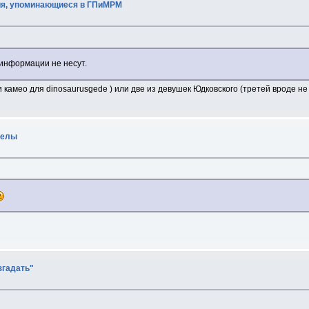
ния, упоминающиеся в ГПиМРМ
 информации не несут.
и камео для dinosaurusgede ) или две из девушек Юдковского (третей вроде н
велы
згадать"