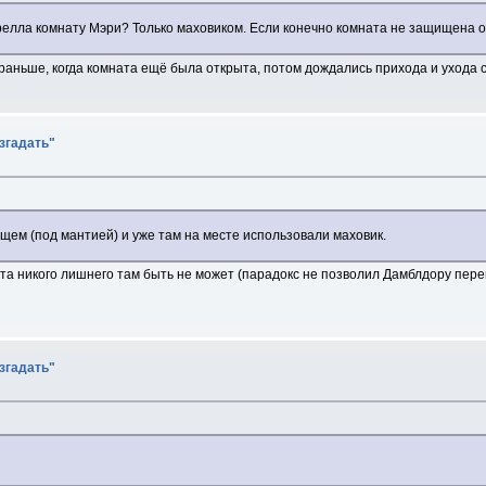
релла комнату Мэри? Только маховиком. Если конечно комната не защищена о
раньше, когда комната ещё была открыта, потом дождались прихода и ухода 
азгадать"
ущем (под мантией) и уже там на месте использовали маховик.
та никого лишнего там быть не может (парадокс не позволил Дамблдору пере
азгадать"