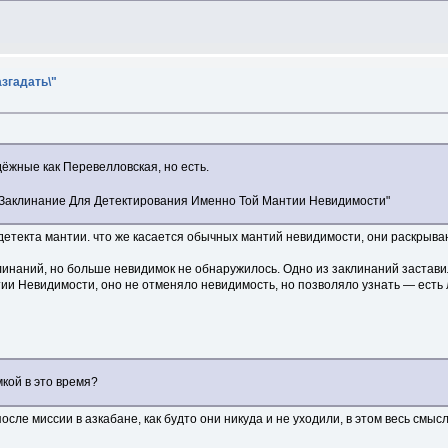
азгадать\"
дёжные как Перевелловская, но есть.
 "Заклинание Для Детектирования Именно Той Мантии Невидимости"
 детекта мантии. что же касается обычных мантий невидимости, они раскрыв
инаний, но больше невидимок не обнаружилось. Одно из заклинаний застави
и Невидимости, оно не отменяло невидимость, но позволяло узнать — есть 
кой в это время?
после миссии в азкабане, как будто они никуда и не уходили, в этом весь смы