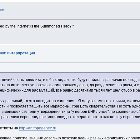
иги
d by the Internet is the Summoned Hero?!"
жки интерпретации
тличий очень невелика, и я бы ожидал, что будут найдены различия не сводя
нотипа интеллект человека сформировался давно, до разделения на расы, и с
ецифических для рас мутаций, всё равно десятками тысяч лет шёл отбор в ра
ных
различий, то это наводит на сомнения... Я могу вспомнить отличия, скаже
сти и позволяет тащить все марафоны. Ура! Есть свидетельства! Но хоть о
 меньшей степени утверждения типа "у негров ДНК лучше", по сравнению с "у 
 сравнению европеоидов и монголоидов: толерантность к алкоголю у европео
 ответы на
http://antropogenez.ru
аревшее понятие. внешне довольно похожие члены разных африканских популя