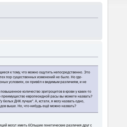
щиеся к тому, что можно ощутить непосредственно. Это
 тех пор существенных изменений не было. Но где-
зных условиях, он привёл к видимым различиям, и не
м повышенное количество эритроцитов в крови у каких-то
дно преимущество европеоидной расы вы можете назвать?
белых ДНК лучше". А, кстати, я могу назвать одно,
идов выше. Но, что-нибудь ещё можно назвать?
ций могут иметь бОльшие генетические различия друг с