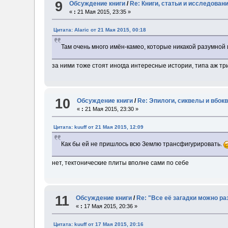
9
Обсуждение книги
/
Re: Книги, статьи и исследова
«
:
21 Мая 2015, 23:35 »
Цитата: Alaric от 21 Мая 2015, 00:18
Там очень много имён-камео, которые никакой разумной
за ними тоже стоят иногда интересные истории, типа аж тр
10
Обсуждение книги
/
Re: Эпилоги, сиквелы и вбок
«
:
21 Мая 2015, 23:30 »
Цитата: kuuff от 21 Мая 2015, 12:09
Как бы ей не пришлось всю Землю трансфигурировать.
нет, тектонические плиты вполне сами по себе
11
Обсуждение книги
/
Re: "Все её загадки можно ра
«
:
17 Мая 2015, 20:36 »
Цитата: kuuff от 17 Мая 2015, 20:16