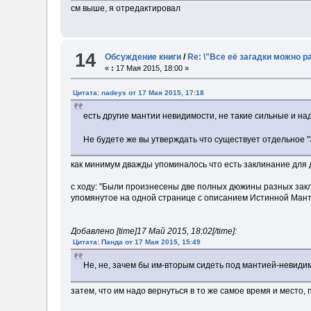
см выше, я отредактировал
14
Обсуждение книги
/
Re: \"Все её загадки можно р
«
:
17 Мая 2015, 18:00 »
Цитата: nadeys от 17 Мая 2015, 17:18
есть другие мантии невидимости, не такие сильные и на
Не будете же вы утверждать что существует отдельное
как минимум дважды упоминалось что есть заклинание для
с ходу: "Были произнесены две полных дюжины разных закл
упомянутое на одной странице с описанием Истинной Манти
Добавлено [time]17 Май 2015, 18:02[/time]:
Цитата: Панда от 17 Мая 2015, 15:49
Не, не, зачем бы им-вторым сидеть под мантией-невидим
затем, что им надо вернуться в то же самое время и место, 