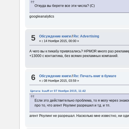
Откуда вы берете все эти числа? (С)
googleanalytics
5
Обсуждение книги
/
Re: Advertising
«
:
14 Ноября 2015, 00:00 »
А чего вы к пикабу привязались? HPMOR много раз реклами
+13000 с контактика, без всяких рекламных компаний.
6
Обсуждение книги
/
Re: Печать книг в бумаге
«
:
08 Ноября 2015, 03:59 »
Цитата: kuuff от 07 Ноября 2015, 11:42
Если это действительно проблема, то я могу через знак
про то, что агент Роулинг разрешил и тд. и тп.
агент Роулинг не разрешал. Насколько мне известно, ни о