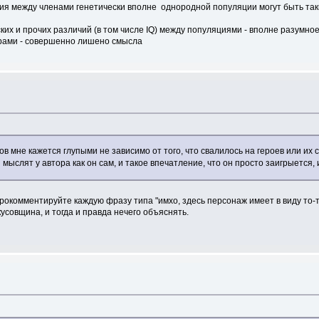
ия между членами генетически вполне однородной популяции могут быть таки
их и прочих различий (в том числе IQ) между популяциями - вполне разумное
рами - совершенно лишено смысла
ов мне кажется глупыми не зависимо от того, что свалилось на героев или их 
ыслят у автора как он сам, и такое впечатление, что он просто заигрыется, и
прокомментируйте каждую фразу типа "имхо, здесь персонаж имеет в виду то-т
вкусовщина, и тогда и правда нечего объяснять.