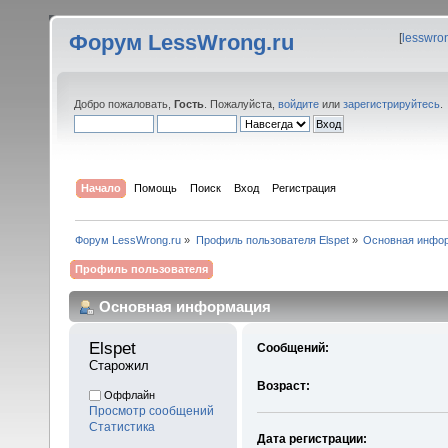
Форум LessWrong.ru
[
lesswro
Добро пожаловать,
Гость
. Пожалуйста,
войдите
или
зарегистрируйтесь
.
Начало
Помощь
Поиск
Вход
Регистрация
Форум LessWrong.ru
»
Профиль пользователя Elspet
»
Основная инфо
Профиль пользователя
Основная информация
Elspet 
Сообщений:
Старожил
Возраст:
Оффлайн
Просмотр сообщений
Статистика
Дата регистрации: