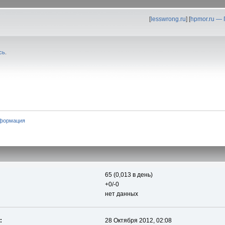
[
lesswrong.ru
] [
hpmor.ru —
сь
.
формация
65 (0,013 в день)
+0/-0
нет данных
:
28 Октября 2012, 02:08