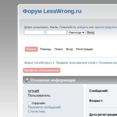
Форум LessWrong.ru
Добро пожаловать,
Гость
. Пожалуйста,
войдите
или
зарегистрируйте
Начало
Помощь
Поиск
Вход
Регистрация
Форум LessWrong.ru
»
Профиль пользователя srsatt
»
Основная ин
Профиль пользователя
Основная информация
srsatt 
Сообщений:
Пользователь
Возраст:
Оффлайн
Просмотр сообщений
Статистика
Дата регистрации