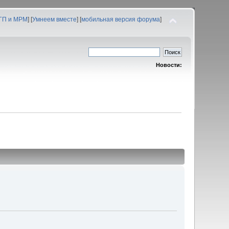
 ГП и МРМ
] [
Умнеем вместе
] [
мобильная версия форума
]
Новости: