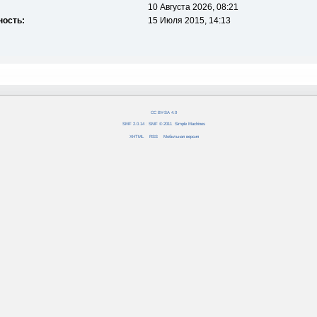
10 Августа 2026, 08:21
ность:
15 Июля 2015, 14:13
CC BY-SA 4.0
SMF 2.0.14
|
SMF © 2011
,
Simple Machines
XHTML
RSS
Мобильная версия