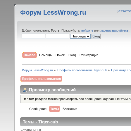
Форум LessWrong.ru
[
lesswro
Добро пожаловать,
Гость
. Пожалуйста,
войдите
или
зарегистрируйтесь
.
Начало
Помощь
Поиск
Вход
Регистрация
Форум LessWrong.ru
»
Профиль пользователя Tiger-cub
»
Просмотр со
Профиль пользователя
Просмотр сообщений
В этом разделе можно просмотреть все сообщения, сделанные этим п
Сообщения
Темы
Вложения
Темы - Tiger-cub
Страницы: [
1
]