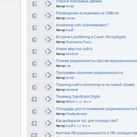
Плохой поисковый движок
Автор
Kroid
Размещение исходников на GitBook
Автор
vovan
lesswrong.com заблокирован?
Автор
kuuff
Встречи LessWrong в Санкт-Петербурге
Автор
Екатерина Рысь
Новая вёрстка сайта
Автор
berekuk
Почему рационалисты против иррациональнос
Автор
nar
Программа обучения рациональности
Автор
Kroid
Переезд сайта lesswrong.ru на новый сервер
Автор
berekuk
Перевод Significant Digits
Автор
fil0sof
«
1
2
Все
»
Площадка для оттачивания рациональности
Автор
Realitydeviant
Как выбирали чат для сообщества?
Автор
kuuff
«
1
2
Все
»
Критика ЛВ-рациональности и ЛВ-сообществ