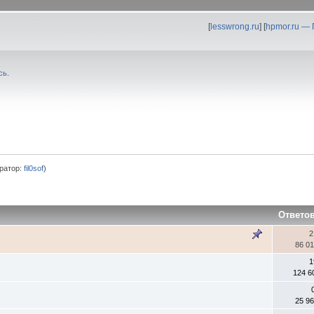
[
lesswrong.ru
] [
hpmor.ru —
сь
.
ратор:
fil0sof
)
Ответо
2
86 0
1
124 6
25 9