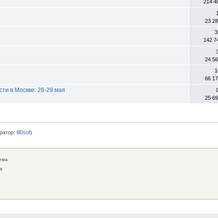
214 4
23 2
3
142 7
24 5
1
66 1
ти в Москве: 28-29 мая
25 6
ратор:
fil0sof
)
ема
а