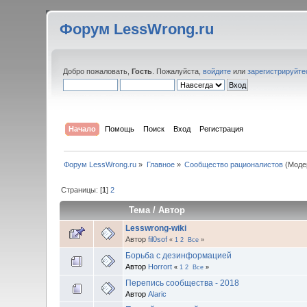
Форум LessWrong.ru
Добро пожаловать,
Гость
. Пожалуйста,
войдите
или
зарегистрируйте
Начало
Помощь
Поиск
Вход
Регистрация
Форум LessWrong.ru
»
Главное
»
Сообщество рационалистов
(Моде
Страницы: [
1
]
2
Тема
/
Автор
Lesswrong-wiki
Автор
fil0sof
«
1
2
Все
»
Борьба с дезинформацией
Автор
Horrort
«
1
2
Все
»
Перепись сообщества - 2018
Автор
Alaric