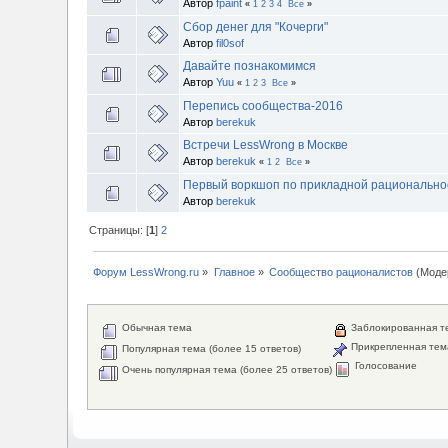
Автор
fpaint
«
1
2
3
4
Все
»
Сбор денег для "Кочерги"
Автор
fil0sof
Давайте познакомимся
Автор
Yuu
«
1
2
3
Все
»
Перепись сообщества-2016
Автор
berekuk
Встречи LessWrong в Москве
Автор
berekuk
«
1
2
Все
»
Первый воркшоп по прикладной рациональнос
Автор
berekuk
Страницы: [
1
]
2
Форум LessWrong.ru
»
Главное
»
Сообщество рационалистов
(Моде
Обычная тема
Заблокированная т
Прикрепленная тем
Популярная тема (более 15 ответов)
Голосование
Очень популярная тема (более 25 ответов)