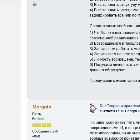
3) Восстановить структуру 
4) Восстановить электромаг
зафиксировать все или почт
Следственные соображени
1) Чтобы не восстанавливат
современной реанимации)
2) Возвращаемся в прошлое 
3) Заставляем работать мозг
4) Записываем на него пре
5) Личность воскрешена, те
6) Получаем личность отлич
данного обсуждения.
Прошу ваши комментарии и
Re: Теория и практи
Morgoth
«
Ответ #1 :
15 Ноября 20
Гость
Ветеран
По идее, мозг живет пять м
повреждениями. И, в конце 
Сообщений: 278
мозг кислородом, он не умр
+0/-0
вообще возможно) приведет 