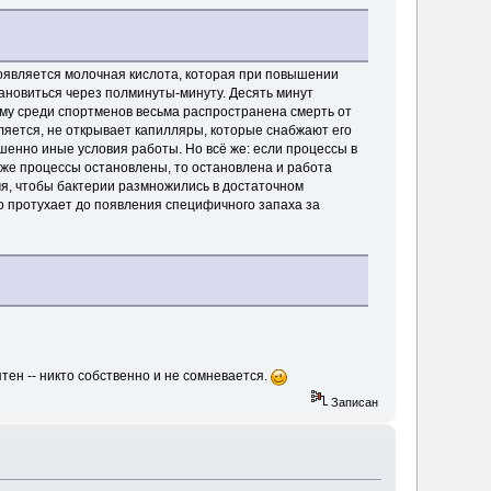
появляется молочная кислота, которая при повышении
тановиться через полминуты-минуту. Десять минут
ему среди спортменов весьма распространена смерть от
ляется, не открывает капилляры, которые снабжают его
шенно иные условия работы. Но всё же: если процессы в
и же процессы остановлены, то остановлена и работа
мя, чтобы бактерии размножились в достаточном
о протухает до появления специфичного запаха за
ятен -- никто собственно и не сомневается.
Записан