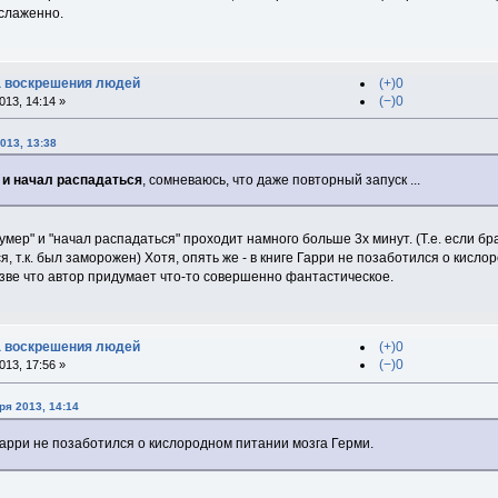
 слаженно.
ка воскрешения людей
(+)0
(−)0
13, 14:14 »
013, 13:38
 и начал распадаться
, сомневаюсь, что даже повторный запуск ...
"умер" и "начал распадаться" проходит намного больше 3х минут. (Т.е. если б
я, т.к. был заморожен) Хотя, опять же - в книге Гарри не позаботился о кисло
азве что автор придумает что-то совершенно фантастическое.
ка воскрешения людей
(+)0
(−)0
13, 17:56 »
ря 2013, 14:14
е Гарри не позаботился о кислородном питании мозга Герми.