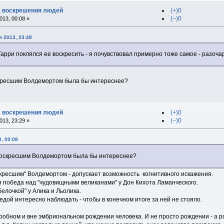
ка воскрешения людей
(+)0
(−)0
13, 00:08 »
 2013, 23:48
Гарри поклялся ее воскресить - я почувствовал примерно тоже самое - разоча
кресшим Волдемортом была бы интереснее?
ка воскрешения людей
(+)0
(−)0
13, 23:29 »
3, 00:08
воскресшим Волдемортом была бы интереснее?
кресшим" Волдемортом - допускает возможность когнитивного искажения.
я победа над "чудовищными великанами" у Дон Кихота Ламанческого.
елочкой" у Алика и Льолика.
едой интересно наблюдать - чтобы в конечном итоге за ней не стояло.
утробном и вне эмбриональном рождении человека. И не просто рождении - а