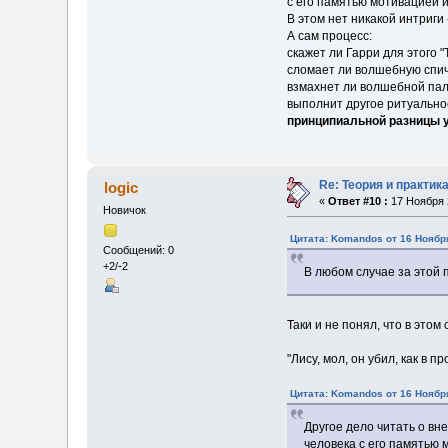
с его памятью мотивацией и
В этом нет никакой интриги
А сам процесс:
скажет ли Гарри для этого 
сломает ли волшебную спич
взмахнет ли волшебной пал
выполнит другое ритуально
принципиальной разницы у
Re: Теория и практи
logic
«
Ответ #10 :
17 Ноября 2
Новичок
Цитата: Komandos от 16 Ноября
Сообщений: 0
+2/-2
В любом случае за этой 
Таки и не понял, что в этом
"Лису, мол, он убил, как в 
Цитата: Komandos от 16 Ноября
Другое дело читать о вн
человека с его памятью м