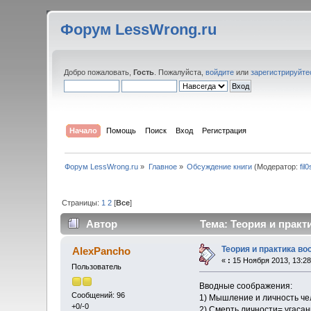
Форум LessWrong.ru
Добро пожаловать,
Гость
. Пожалуйста,
войдите
или
зарегистрируйте
Начало
Помощь
Поиск
Вход
Регистрация
Форум LessWrong.ru
»
Главное
»
Обсуждение книги
(Модератор:
fil
Страницы:
1
2
[
Все
]
Автор
Тема: Теория и практ
Теория и практика в
AlexPancho
«
:
15 Ноября 2013, 13:28
Пользователь
Вводные соображения:
Сообщений: 96
1) Мышление и личность че
+0/-0
2) Смерть личности= угасан