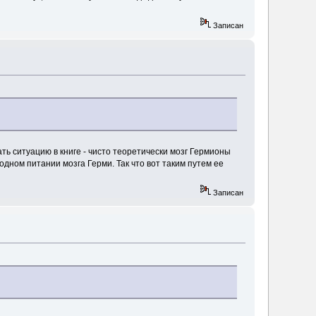
Записан
рать ситуацию в книге - чисто теоретически мозг Гермионы
родном питании мозга Герми. Так что вот таким путем ее
Записан