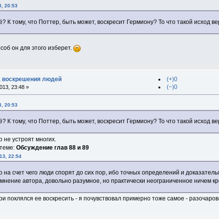
3, 20:53
сё? К тому, что Поттер, быть может, воскресит Гермиону? То что такой исход в
особ он для этого изберет.
ка воскрешения людей
(+)0
(−)0
13, 23:48 »
3, 20:53
сё? К тому, что Поттер, быть может, воскресит Гермиону? То что такой исход в
 не устроят многих.
 теме:
Обсуждение глав 88 и 89
13, 22:54
 на счет чего люди спорят до сих пор, ибо точных определений и доказательс
мнение автора, довольно разумное, но практически неограниченное ничем кро
ри поклялся ее воскресить - я почувствовал примерно тоже самое - разочаров