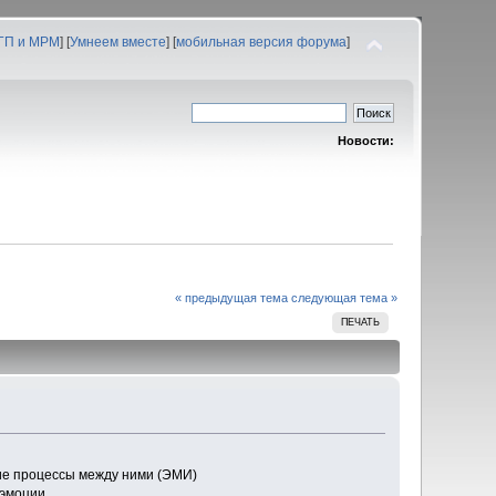
 ГП и МРМ
] [
Умнеем вместе
] [
мобильная версия форума
]
Новости:
« предыдущая тема
следующая тема »
ПЕЧАТЬ
кие процессы между ними (ЭМИ)
 эмоции