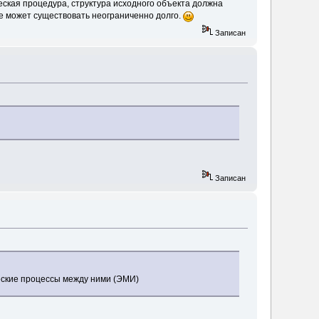
еская процедура, структура исходного объекта должна
де может существовать неограниченно долго.
Записан
Записан
ческие процессы между ними (ЭМИ)