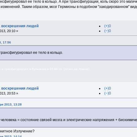
сфигурировал ее тело в кольцо. А при трансфигурации, коль скоро это магич
о изменений. Таким образом, мозг Гермионы в подобном "закодированном" ви
ка воскрешения людей
(+)0
(−)0
13, 20:10 »
3, 17:56
трансфигурировал ее тело в кольцо.
 и трасфигурирует в булыжник в 92-94 гл. (точно не помню)
ка воскрешения людей
(+)0
(−)0
13, 20:53 »
ря 2013, 13:28
 человека = состояние связей мозга и электрические напряжения + биохими
нитное Излучение?
ря 2013, 14:14