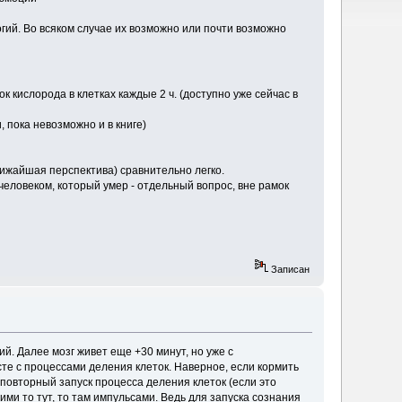
гий. Во всяком случае их возможно или почти возможно
к кислорода в клетках каждые 2 ч. (доступно уже сейчас в
 пока невозможно и в книге)
лижайшая перспектива) сравнительно легко.
человеком, который умер - отдельный вопрос, вне рамок
Записан
й. Далее мозг живет еще +30 минут, но уже с
сте с процессами деления клеток. Наверное, если кормить
е повторный запуск процесса деления клеток (если это
ми то тут, то там импульсами. Ведь для запуска сознания