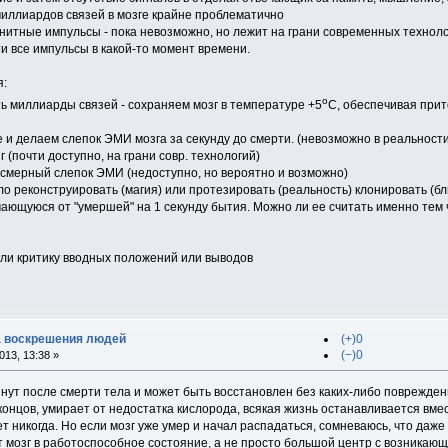
миллиардов связей в мозге крайне проблематично
нитные импульсы - пока невозможно, но лежит на грани современных техноло
и все импульсы в какой-то момент времени.
я:
о
ь миллиарды связей - сохраняем мозг в температуре +5
С, обеспечивая прито
и делаем слепок ЭМИ мозга за секунду до смерти. (невозможно в реальности,
 (почти доступно, на грани совр. технологий)
дсмерный слепок ЭМИ (недоступно, но вероятно и возможно)
ло реконструировать (магия) или протезировать (реальность) клонировать (б
ающуюся от "умершей" на 1 секунду бытия. Можно ли ее считать именно тем 
ли критику вводных положений или выводов
ка воскрешения людей
(+)0
(−)0
13, 13:38 »
инут после смерти тела и может быть восстановлен без каких-либо повреждени
концов, умирает от недостатка кислорода, всякая жизнь останавливается вме
ет никогда. Но если мозг уже умер и начал распадаться, сомневаюсь, что даж
мозг в работоспособное состояние, а не просто большой центр с возникающи