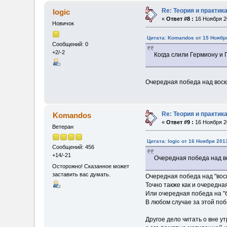
Re: Теория и практи
logic
«
Ответ #8 :
16 Ноября 20
Новичок
Цитата: Komandos от 15 Ноября
Сообщений: 0
+2/-2
Когда слили Гермиону и 
Очередная победа над вос
Re: Теория и практи
Komandos
«
Ответ #9 :
16 Ноября 20
Ветеран
Цитата: logic от 16 Ноября 201
Сообщений: 456
+14/-21
Очередная победа над 
Осторожно! Сказанное может
заставить вас думать.
Очередная победа над "вос
Точно также как и очередна
Или очередная победа на "б
В любом случае за этой поб
Другое дело читать о вне 