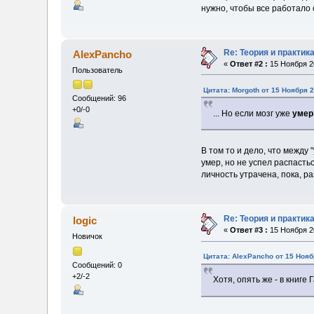
нужно, чтобы все работало
Re: Теория и практи
AlexPancho
«
Ответ #2 :
15 Ноября 20
Пользователь
Цитата: Morgoth от 15 Ноября 2
Сообщений: 96
+0/-0
... Но если мозг уже
умер
В том то и дело, что между 
умер, но не успел распастьс
личность утрачена, пока, р
Re: Теория и практи
logic
«
Ответ #3 :
15 Ноября 20
Новичок
Цитата: AlexPancho от 15 Нояб
Сообщений: 0
+2/-2
Хотя, опять же - в книг