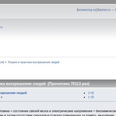
[
lesswrong.ru
] [
hpmor.ru —
сь
.
0sof
) »
Теория и практика воскрешения людей
ика воскрешения людей (Прочитано 76113 раз)
оскрешения людей
(+)0
(−)0
 »
ловека = состояние связей мозга и электрические напряжения + биохимичес
ие и затем отсутствие сигналов в отделах отвечающих за память, мышление,