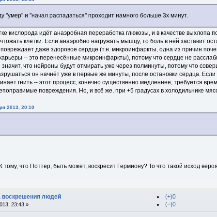
ду "умер" и "начал распадаться" проходит намного больше 3х минут.
атке кислорода идёт анаэробная переработка глюкозы, и в качестве выхлопа 
тожать клетки. Если анаэробно нагружать мышцу, то боль в ней заставит ос
е повреждает даже здоровое сердце (т.н. микроинфаркты, одна из причин поч
карьеры -- это перенесённые микроинфаркты), потому что сердце не расслаб
 значит, что нейроны будут отмирать уже через полминуты, потому что совер
азрушаться он начнёт уже в первые же минуты, после остановки сердца. Есл
инает гнить -- этот процесс, конечно существенно медленнее, требуется вре
епоправимые повреждения. Но, и всё же, при +5 градусах в холодильнике мяс
ря 2013, 20:10
 К тому, что Поттер, быть может, воскресит Гермиону? То что такой исход веро
ка воскрешения людей
(+)0
(−)0
13, 23:43 »