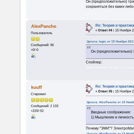
Он (предположительно) тран
сохраняться без каких-либ
Re: Теория и практи
AlexPancho
«
Ответ #4 :
15 Ноября 20
Пользователь
Цитата: logic от 15 Ноября 201
Сообщений: 96
+0/-0
Он (предположительно) 
Спойлер:
Дамби снимает кольцо с его руки
Re: Теория и практи
kuuff
«
Ответ #5 :
15 Ноября 20
Старожил
Цитата: AlexPancho от 15 Нояб
Сообщений: 2 133
+220/-52
Вводные соображения:
1) Мышление и личность
Почему "ЭМИ"? ЭлектроМаг
Цитата: AlexPancho от 15 Нояб