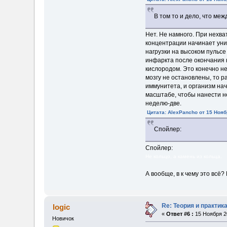
В том то и дело, что меж
Нет. Не намного. При нехв
концентрации начинает унич
нагрузки на высоком пульс
инфаркта после окончания 
кислородом. Это конечно не
мозгу не остановлены, то р
иммунитета, и организм нач
масштабе, чтобы нанести н
неделю-две.
Цитата: AlexPancho от 15 Нояб
Спойлер:
Спойлер:
Не кольцо, а камень из кольца.
А вообще, в к чему это всё?
Re: Теория и практи
logic
«
Ответ #6 :
15 Ноября 20
Новичок