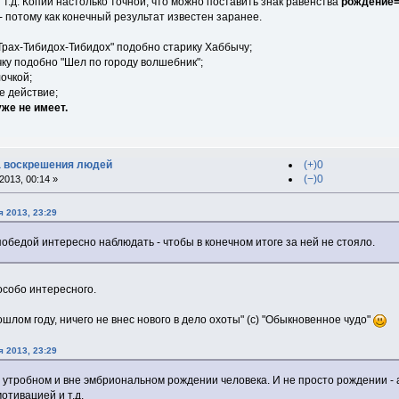
 т.д. Копии настолько точной, что можно поставить знак равенства
рождение=
 - потому как конечный результат известен заранее.
"Трах-Тибидох-Тибидох" подобно старику Хаббычу;
ку подобно "Шел по городу волшебник";
очкой;
е действие;
же не имеет.
ка воскрешения людей
(+)0
(−)0
013, 00:14 »
 2013, 23:29
победой интересно наблюдать - чтобы в конечном итоге за ней не стояло.
 особо интересного.
прошлом году, ничего не внес нового в дело охоты" (с) "Обыкновенное чудо"
 2013, 23:29
е утробном и вне эмбриональном рождении человека. И не просто рождении -
отивацией и т.д.