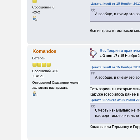
Цитата: kuuff от 15 Ноября 201
Сообщений: 0
+2/-2
А вообще, в к чему это в
Вся интрига в том, какой сп
Re: Теория и практи
Komandos
«
Ответ #7 :
15 Ноября 20
Ветеран
Цитата: kuuff от 15 Ноября 201
Сообщений: 456
+14/-21
А вообще, в к чему это в
Осторожно! Сказанное может
заставить вас думать.
Есть варианты которые явно
Как уже говорилось ранее в
Цитата: Snouers от 30 Июня 20
Смерть изначально нечто
нас ждет исключительно 
Когда слили Гермиону и Гар