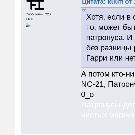
Цитата: kuuff от
Хотя, если в
Сообщений: 223
+1/-0
то, может бы
патронуса. И 
без разницы 
Гарри или нет
А потом кто-н
NC-21, Патрон
0_о
Патронусы-дет
чистых магиче