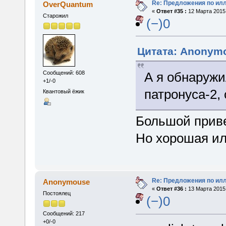
Re: Предложения по ил
OverQuantum
«
Ответ #35 :
12 Марта 2015,
Старожил
(−)0
Цитата: Anonymo
А я обнаруж
Сообщений: 608
+1/-0
патронуса-2,
Квантовый ёжик
Большой приве
Но хорошая ил
Re: Предложения по ил
Anonymouse
«
Ответ #36 :
13 Марта 2015,
Постоялец
(−)0
Сообщений: 217
+0/-0