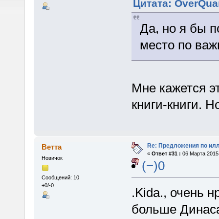
Цитата: OverQua
Да, но я бы 
место по важ
Мне кажется эт
книги-книги. Н
Re: Предложения по ил
Ветта
«
Ответ #31 :
06 Марта 2015,
Новичок
(−)0
Сообщений: 10
+0/-0
.Kida., очень 
больше Динаса