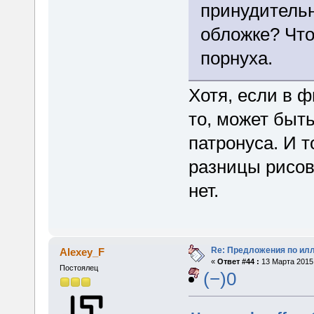
принудительн
обложке? Что
порнуха.
Хотя, если в 
то, может быть
патронуса. И т
разницы рисов
нет.
Re: Предложения по ил
Alexey_F
«
Ответ #44 :
13 Марта 2015,
Постоялец
(−)0