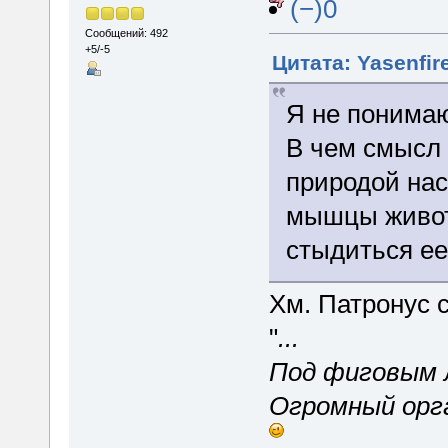
(−)0
Сообщений: 492
+5/-5
Цитата: Yasenfir
Я не понима
В чем смысл 
природой нас
мышцы живота
стыдиться ее
Хм. Патронус 
"
...
Под фиговым 
Огромный орг