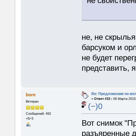
не свойствен
не, не скрылья
барсуком и орл
не будет пере
представить, я
Re: Предложения по ил
bore
«
Ответ #33 :
06 Марта 2015,
Ветеран
(−)0
Сообщений: 492
+5/-5
Вот снимок "Пр
разъяренные д