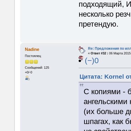
подходящий, И
несколько резче
претендую.
Re: Предложения по ил
Nadine
«
Ответ #32 :
06 Марта 2015,
Постоялец
(−)0
Сообщений: 125
+0/-0
Цитата: Kornel о
С копиями - б
ангельскими 
(их больше д
шпагах, как б