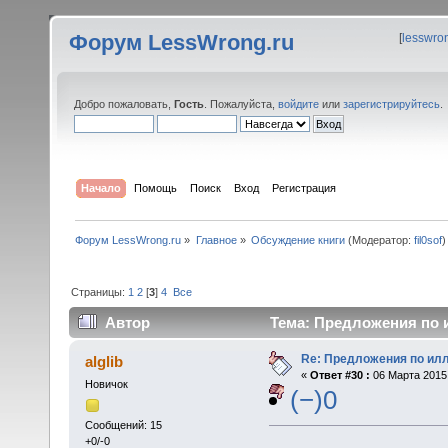
Форум LessWrong.ru
[
lesswro
Добро пожаловать,
Гость
. Пожалуйста,
войдите
или
зарегистрируйтесь
.
Начало
Помощь
Поиск
Вход
Регистрация
Форум LessWrong.ru
»
Главное
»
Обсуждение книги
(Модератор:
fil0sof
)
Страницы:
1
2
[
3
]
4
Все
Автор
Тема: Предложения по и
Re: Предложения по ил
alglib
«
Ответ #30 :
06 Марта 2015,
Новичок
(−)0
Сообщений: 15
+0/-0