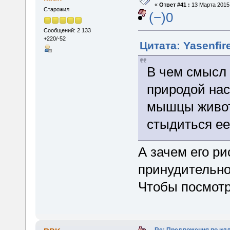
«
Ответ #41 :
13 Марта 2015,
Старожил
(−)0
Сообщений: 2 133
+220/-52
Цитата: Yasenfir
В чем смысл 
природой нас
мышцы живота
стыдиться ее
А зачем его р
принудительно
Чтобы посмотр
Re: Предложения по ил