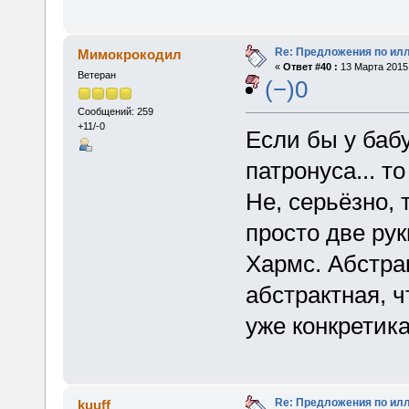
Re: Предложения по ил
Мимокрокодил
«
Ответ #40 :
13 Марта 2015,
Ветеран
(−)0
Сообщений: 259
+11/-0
Если бы у бабу
патронуса... т
Не, серьёзно, 
просто две рук
Хармс. Абстра
абстрактная, ч
уже конкретика
Re: Предложения по ил
kuuff