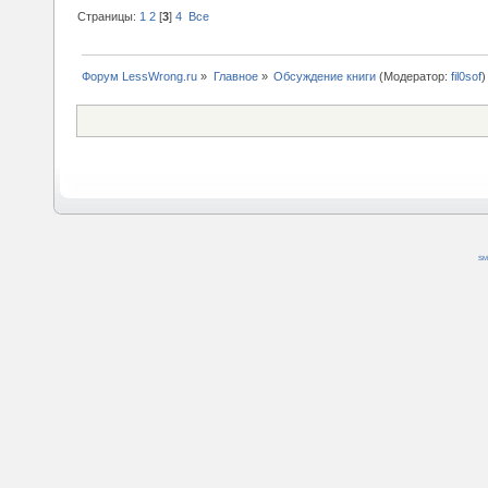
Страницы:
1
2
[
3
]
4
Все
Форум LessWrong.ru
»
Главное
»
Обсуждение книги
(Модератор:
fil0sof
)
SM