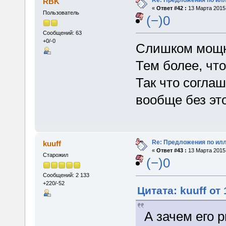
RBK
«
Ответ #42 :
13 Марта 2015,
Пользователь
(−)0
Сообщений: 63
+0/-0
Слишком мощна
Тем более, что
Так что соглаш
вообще без это
Re: Предложения по ил
kuuff
«
Ответ #43 :
13 Марта 2015,
Старожил
(−)0
Сообщений: 2 133
+220/-52
Цитата: kuuff от
А зачем его 