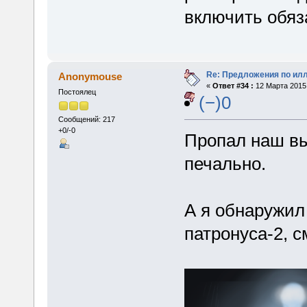
включить обяз
Re: Предложения по ил
Anonymouse
«
Ответ #34 :
12 Марта 2015,
Постоялец
(−)0
Сообщений: 217
+0/-0
Пропал наш вы
печально.
А я обнаружи
патронуса-2, с