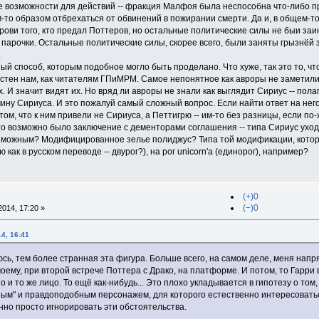
 возможности для действий -- фракция Малфоя была неспособна что-либо пр
то образом отбрехаться от обвинений в пожирании смерти. Да и, в общем-то, 
рови того, кто предал Поттеров, но остальные политические силы не быи заи
й парочки. Остальные политические силы, скорее всего, были заняты грызнёй
.
й способ, которым подобное могло быть проделано. Что хуже, так это то, чт
стен нам, как читателям ГПиМРМ. Самое непонятное как авроры не заметили 
. И значит видят их. Но вряд ли авроры не знали как выглядит Сириус -- пол
ину Сириуса. И это пожалуй самый сложный вопрос. Если найти ответ на него
том, что к ним привели не Сириуса, а Петтигрю -- им-то без разницы, если п
 то возможно было заключение с дементорами соглашения -- типа Сириус ухо
возможным? Модифицированное зелье полиджус? Типа той модификации, котор
ю как в русском переводе -- двурог?), на рог unicorn'а (единорог), например?
(+)0
(−)0
014, 17:20 »
14, 16:41
ь, тем более странная эта фигура. Больше всего, на самом деле, меня напр
моему, при второй встрече Поттера с Драко, на платформе. И потом, то Гарри в 
о и то же лицо. То ещё как-нибудь... Это плохо укладывается в гипотезу о том
ым" и правдоподобным персонажем, для которого естественно интересоваться
нно просто игнорировать эти обстоятельства.