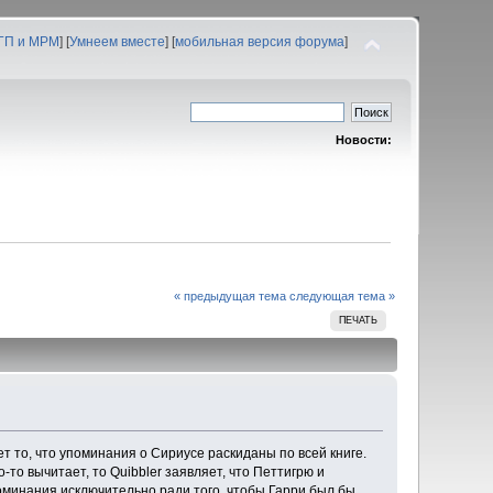
 ГП и МРМ
] [
Умнеем вместе
] [
мобильная версия форума
]
Новости:
« предыдущая тема
следующая тема »
ПЕЧАТЬ
т то, что упоминания о Сириусе раскиданы по всей книге.
-то вычитает, то Quibbler заявляет, что Петтигрю и
 упоминания исключительно ради того, чтобы Гарри был бы