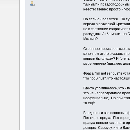
"умным" и правдоподобным п
неестественно просто игнор
Но если он появится... То 
версия Магической Британи
не в состоянии сопротивля
рассудком. Либо может на Б
Малкин?
Странное происшествие с к
конечном итоге оказался п
верили бы слухам? И (учиты
мере конечно (никакого дол
Фраза "I'm not serious" в у
"I'm not Sirius", что наст
Где-то упоминалось, что к 
это не непреодолимое преп
неофициально). Но при этом
то ещё.
Вроде вот и все основные ф
Петтигрю предал Поттеров, 
правда неясно как он это о
доверял Сириусу, и что Дам