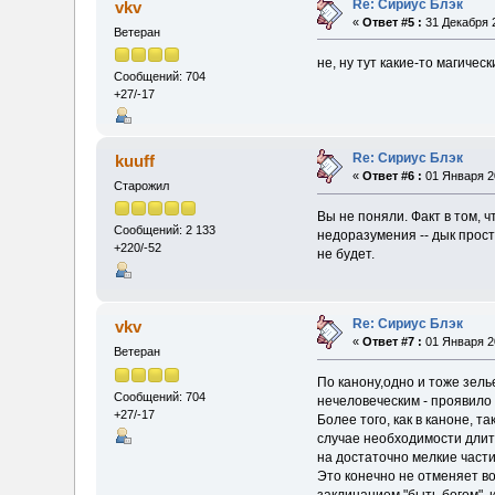
Re: Сириус Блэк
vkv
«
Ответ #5 :
31 Декабря 2
Ветеран
не, ну тут какие-то магиче
Сообщений: 704
+27/-17
Re: Сириус Блэк
kuuff
«
Ответ #6 :
01 Января 20
Старожил
Вы не поняли. Факт в том, 
Сообщений: 2 133
недоразумения -- дык прост
+220/-52
не будет.
Re: Сириус Блэк
vkv
«
Ответ #7 :
01 Января 20
Ветеран
По канону,одно и тоже зелье
Сообщений: 704
нечеловеческим - проявило 
+27/-17
Более того, как в каноне, 
случае необходимости длите
на достаточно мелкие части
Это конечно не отменяет в