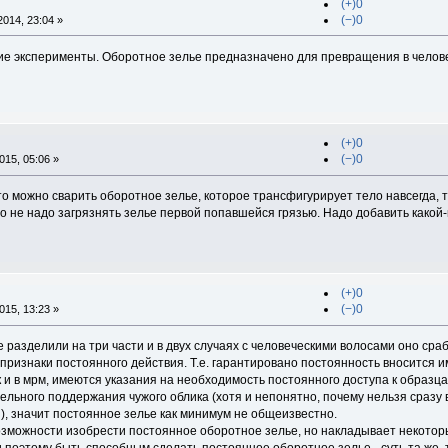
(+)0
(−)0
014, 23:04 »
ские эксперименты. Оборотное зелье предназначено для превращения в челове
(+)0
(−)0
15, 05:06 »
что можно сварить оборотное зелье, которое трансфигурирует тело навсегда, т
о не надо загрязнять зелье первой попавшейся грязью. Надо добавить какой-
(+)0
(−)0
15, 13:23 »
 разделили на три части и в двух случаях с человеческими волосами оно срабо
признаки постоянного действия. Т.е. гарантировано постоянность вносится 
так и в мрм, имеются указания на необходимость постоянного доступа к образц
льного поддержания чужого облика (хотя и непонятно, почему нельзя сразу 
), значит постоянное зелье как минимум не общеизвестно.
озможности изобрести постоянное оборотное зелье, но накладывает некоторы