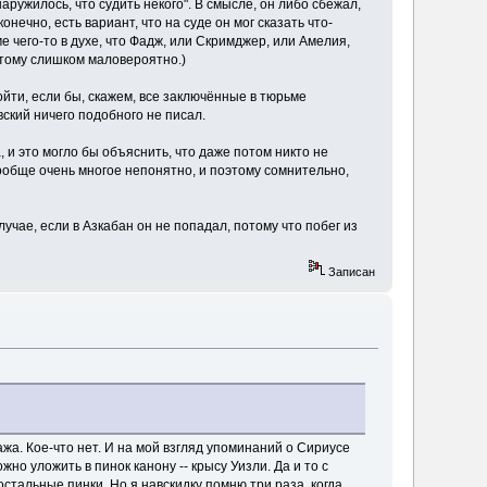
аружилось, что судить некого". В смысле, он либо сбежал,
нечно, есть вариант, что на суде он мог сказать что-
ме чего-то в духе, что Фадж, или Скримджер, или Амелия,
потому слишком маловероятно.)
ойти, если бы, скажем, все заключённые в тюрьме
вский ничего подобного не писал.
, и это могло бы объяснить, что даже потом никто не
вообще очень многое непонятно, и поэтому сомнительно,
лучае, если в Азкабан он не попадал, потому что побег из
Записан
нажа. Кое-что нет. И на мой взгляд упоминаний о Сириусе
но уложить в пинок канону -- крысу Уизли. Да и то с
 остальные пинки. Но я навскидку помню три раза, когда