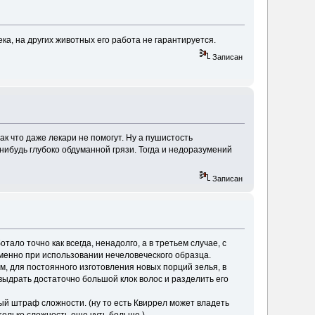
ка, на других животных его работа не гарантируется.
Записан
ак что даже лекари не помогут. Ну а пушистость
нибудь глубоко обдуманной грязи. Тогда и недоразумений
Записан
тало точно как всегда, ненадолго, а в третьем случае, с
именно при использовании нечеловеческого образца.
ам, для постоянного изготовления новых порций зелья, в
выдрать достаточно большой клок волос и разделить его
й штраф сложности. (ну то есть Квиррел может владеть