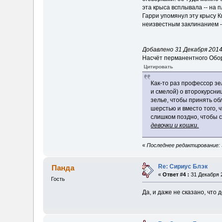
эта крыса всплывала -- на 
Гарри упомянул эту крысу К
неизвестным заклинанием --
Добавлено 31 Декабря 2014,
Насчёт перманентного Обор
Цитировать
Как-то раз профессор з
и смелой) о второкурсн
зелье, чтобы принять об
шерстью и вместо того, 
слишком поздно, чтобы 
девочки и кошки.
«
Последнее редактирование: 3
Re: Сириус Блэк
Панда
«
Ответ #4 :
31 Декабря 2
Гость
Да, и даже не сказано, что