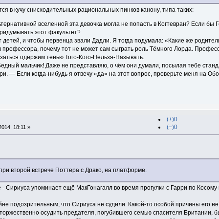
ся в кучу снисходительных рациональных пинков канону, типа таких:
ьтернативной вселенной эта девочка могла не попасть в Когтевран? Если бы 
ридумывать этот факультет?
т детей, и чтобы первенца звали Дадли. Я тогда подумала: «Какие же родител
 профессора, почему тот не может сам сыграть роль Тёмного Лорда. Профес
азаться одержим тенью Того-Кого-Нельзя-Называть.
 Бедный мальчик! Даже не представляю, о чём они думали, посылая тебе стан
и. — Если когда-нибудь я отвечу «да» на этот вопрос, проверьте меня на Обор
(+)0
(−)0
014, 18:11 »
 при второй встрече Поттера с Драко, на платформе.
- Сириуса упоминает ещё МакГонагалл во время прогулки с Гарри по Косому 
не подозрительным, что Сириуса не судили. Какой-то особой причины его не су
 торжественно осудить предателя, погубившего семью спасителя Британии, б