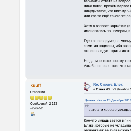
варианты ответа на вопрос 
либо погиб, причём первое в
нибудь такое, что никому бы
или кто-то ещё такого же р
Хотя о вопросе кормёжки (в
именовались по номерам, и т
Где-то на форуме, по-моему
заметил подмены, ибо аврор
что его следует притягивать
Но да, мне тоже почему-то к
Азкабана после того, что т
Re: Сириус Блэк
kuuff
«
Ответ #3 :
29 Декабря 2
Старожил
Цитата: vkv от 28 Декабря 2014
Сообщений: 2 133
+220/-52
зато это хорошо уклады
Кое-что укладывается в пинк
Блэке, которые не укладыва
оговорками: её туда можно б