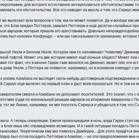
ерсонажем, для которого естественно интересоваться обстоятельствами того,
ировать эти обстоятельства. Всё это наводит на мысль о том, что Сириус може
тут же вылезает куча вопросов о том, как он может появится. Да и вообще как
и, что Блэк предал Поттеров, завалил Петтигрю и ещё десяток случайных пр
ться аврорам, которые пришли его арестовывать. Довольно неправдоподобная
лэка был наложен Конфундус -- или как там называется заклинание, которое
рысой Уизли и Биллом Уизли. Которое чем-то напоминает "помолвку" Джиневры
олной туфтой. Может эти две истории имеют ещё больше общего? Может они
вая тот факт, что в каноне Гарри-таки женился на Джинни), может обе эти ис
га дому Уизли, у Поттера не появится, например), но в основном совпадут с р
стах узника Азкабана не выглядит сколь-нибудь достоверным подтверждением ги
оящий Сириус ещё вылезет на первый план и даст всем просраться. Но и тем 
пожирателям смерти в Азкабане не допускают посетителей. Это значит, что с о
ятствие (судя по изначальной реакции авроров на вторжение Квиррелла с По
, тот же Люпин, например, не мог посетить Сириуса и убедиться в том, что Си
акты. А теперь спекуляции. Ежели произошедшее в ночь, когда Гарри стал сир
а Блэк лишь нёс справедливое возмездие. И в такой ситуации посадить Петти
рганизовал. Теоретически ему мог помогать Дамблдор... Для этого придётся 
блдор был готов посадить Петтигрю в Азкабан, -- но эти предположения мне н