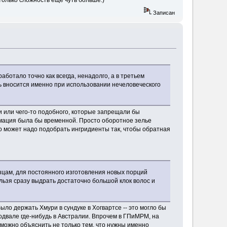
только сложность еще чуть больше.)
Записан
аботало точно как всегда, ненадолго, а в третьем
ть вносится именно при использовании нечеловеческого
ти или чего-то подобного, которые запрещали бы
мация была бы временной. Просто оборотное зелье
о может надо подобрать ингридиенты так, чтобы обратная
разцам, для постоянного изготовления новых порций
льзя сразу выдрать достаточно большой клок волос и
ыло держать Хмури в сундуке в Хогвартсе -- это могло бы
одвале где-нибудь в Австралии. Впрочем в ГПиМРМ, на
 можно объяснить не только тем, что нужны именно