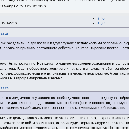
и поэтому быть способным сделать постоянное оборотное зелье - суть та же, 
1 Января 2015, 13:50 от vkv
»
(+)0
(−)0
15, 14:28 »
 13:23
лье разделили на три части и в двух случаях с человеческими волосами оно ср
м - проявило признаки постоянного действия. Т.е. гарантировано постояннос
но может быть постоянно. Нет каких-то магических законов сохранения внешнос
ю тела. Рецепт оборотного зелья, его ингридиенты таковы, чтобы транфор
ю трансформацию если его использовать в нерасчётном режиме. А раз так, т
была бы запрограммирована в зелье?
 13:23
е, так и в мрм, имеются указания на необходимость постоянного доступа к об
имости длительного поддержания чужого облика (хотя и непонятно, почему не
очно мелкие части), значит постоянное зелье как минимум не общеизвестно.
ие, что цель должна быть жива. Но это не объясняет того, нахрена в каноне б
т возможности найти сообщника, который будет кормить Хмури запертого в п
одобная возможность упоминалась, опять же упоминался сундук. Но это тоже