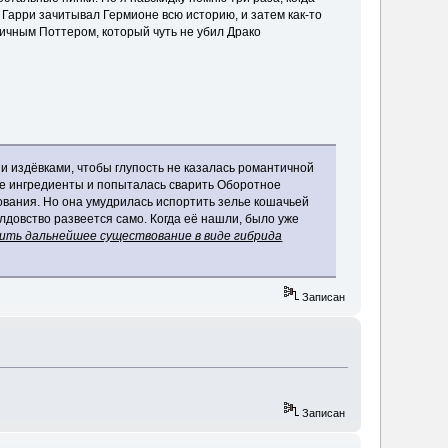
 Гарри зачитывал Гермионе всю историю, и затем как-то
ничным Поттером, который чуть не убил Драко
и издёвками, чтобы глупость не казалась романтичной
ие ингредиенты и попыталась сварить Оборотное
вования. Но она умудрилась испортить зелье кошачьей
олдовство развеется само. Когда её нашли, было уже
чить дальнейшее существование в виде гибрида
Записан
Записан