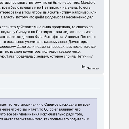
отивопоставить, потому что ей было не до того. Малфою
всем было плевать и на Петтигрю, и на Блэка. То есть,
нтересованы в том, чтобы выяснять истину, например, или
 за власть, потому что фейл Волдеморта несомненно дал
о если это действительно было проделано, то способ по-
подмену Сириуса на Петтигрю -- они же, как я понимаю,
агаю в газетах должна была быть фотка. А значит Петтигрю
, то остальное уложится в систему легко. Дементоры
о-хорошему. Даже если подмена проводилась после того как
дит, но взамен дементоры получают свежее мясо.
ую Лили проделала с зельем, которое споила Петунии?
Записан
ягает то, что упоминания о Сириусе раскиданы по всей
книге что-то вычитает, то Quibbler заявляет, что
, что все эти упоминания исключительно ради того,
 обстоятельствами того, как погибли его родители, и