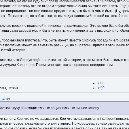
"А почему же его не судили?" сразу напрашивается вариант "А потому что обн
ероятнее, потому что во втором случае можно было бы так и объявить. Ещё, ко
 не понравилось, но мне сложно представить, что бы это могло быть. (Ну, кро
анга - Пожиратель, но всё это как-то выглядит слишком большой натяжкой и 
 случае версии с подменой) я никогда не задумывался. Это можно было бы об
огда сами авроры могли бы и не знать, кто именно и где у них сидит, но Юдко
, проскакивала гипотеза, что, быть может, вместо Сириуса посадили его брата
 в полутьме может не заметить разницы, но с братом Сириуса в этой книге 
 к этой истории.
ажется, что Сириус ещё появится в этой истории, а это может быть только в с
ам учудили Квиррелл с Гарри, мне кажется совершенно невероятным.
(+)0
(−)0
014, 07:46 »
, 17:20
вается в кучу снисходительных рациональных пинков канону
и канону. Кое-что не укладывается. Кое-что укладывается в intelligent персо
ются в первое, слишком много для второго. По-хорошему, только один факт мож
ыло бы уложить, если бы она встречалась в тексте один раз, так же как и все