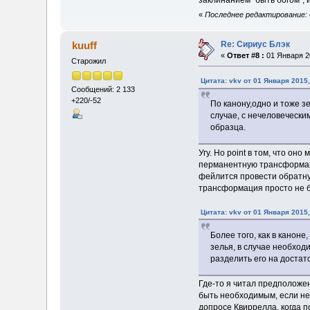
заклинанием "быть богом", 
«
Последнее редактирование: 0
Re: Сириус Блэк
kuuff
«
Ответ #8 :
01 Января 20
Старожил
Цитата: vkv от 01 Января 2015,
Сообщений: 2 133
+220/-52
По канону,одно и тоже зе
случае, с нечеловечески
образца.
Угу. Но point в том, что о
перманентную трансформаци
фейлится провести обратну
трансформация просто не 
Цитата: vkv от 01 Января 2015,
Более того, как в канон
зелья, в случае необход
разделить его на достат
Где-то я читал предположен
быть необходимым, если не
допросе Квиррелла, когда п