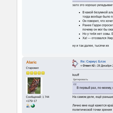
зато это хорошо укладывает
В какой безумной ал
тогда вообще было п
Он говорил, что хоче
Ранее Гарри спросил
почему он мог бы ок
Но у тебя нет совы.
Ха! — отозвался Хмур
ну и так далее, тысячи их
Re: Сириус Блэк
Alaric
«
Ответ #2 :
28 Декабря 2
Старожил
kuuff
Цитировать
В первый раз, по-моему,
На самом деле, ещё раньше 
Сообщений: 1 744
+175/-17
Лично мне ещё кажется край
политической точки зрения