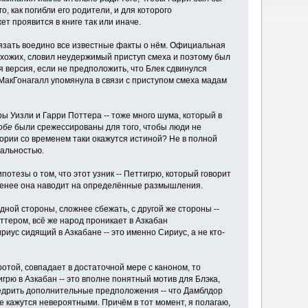
 как погибли его родители, и для которого
т проявится в книге так или иначе.
 увязать воедино все известные факты о нём. Официальная
охожих, словил неудержимый приступ смеха и поэтому был
 версия, если не предположить, что Блек сдвинулся
 МакГонагалл упомянула в связи с приступом смеха мадам
 Уизли и Гарри Поттера -- тоже много шума, который в
обе
были срежессированы для того, чтобы люди не
тории со временем таки окажутся истиной? Не в полной
еальностью.
потезы о том, что этот узник -- Петтигрю, который говорит
не менее она наводит на определённые размышления.
дной стороны, сложнее сбежать, с другой же стороны --
ттером, всё же народ проникает в Азкабан
риус сидящий в Азкабане -- это именно Сириус, а не кто-
отой, совпадает в достаточной мере с каноном, то
грю в Азкабан -- это вполне понятный мотив для Блэка,
внедрить дополнительные предположения -- что Дамблдор
е кажутся невероятными. Причём в тот момент, я полагаю,