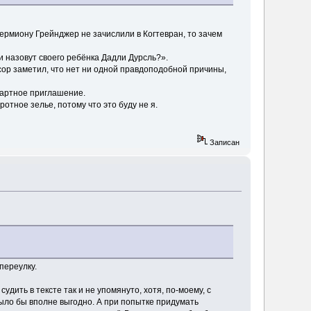
Гермиону Грейнджер не зачислили в Когтевран, то зачем
и назовут своего ребёнка Дадли Дурсль?».
сор заметил, что нет ни одной правдоподобной причины,
дартное приглашение.
отное зелье, потому что это буду не я.
Записан
переулку.
дить в тексте так и не упомянуто, хотя, по-моему, с
ыло бы вполне выгодно. А при попытке придумать