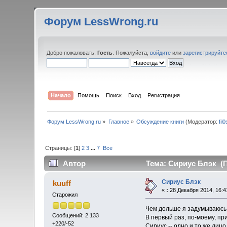
Форум LessWrong.ru
Добро пожаловать,
Гость
. Пожалуйста,
войдите
или
зарегистрируйте
Начало
Помощь
Поиск
Вход
Регистрация
Форум LessWrong.ru
»
Главное
»
Обсуждение книги
(Модератор:
fil
Страницы: [
1
]
2
3
...
7
Все
Автор
Тема: Сириус Блэк (П
Сириус Блэк
kuuff
«
:
28 Декабря 2014, 16:4
Старожил
Чем дольше я задумываюсь, 
Сообщений: 2 133
В первый раз, по-моему, при
+220/-52
Сириус -- одно и то же лицо