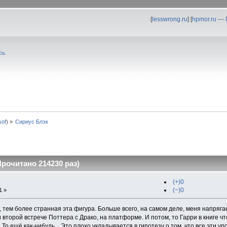
[
lesswrong.ru
] [
hpmor.ru —
сь
.
0sof
) »
Сириус Блэк
рочитано 214230 раз)
(+)0
(−)0
1 »
тем более странная эта фигура. Больше всего, на самом деле, меня напрягае
 второй встрече Поттера с Драко, на платформе. И потом, то Гарри в книге что
. То ещё как-нибудь... Это плохо укладывается в гипотезу о том, что все эти