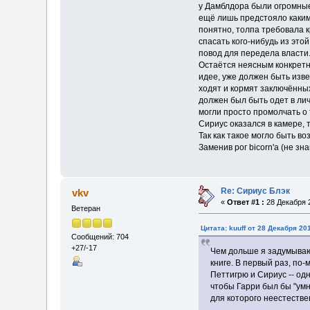
у Дамблдора были огромные
ещё лишь предстояло каким-
понятно, толпа требовала к
спасать кого-нибудь из это
повод для передела власти
Остаётся неясным конкретны
идее, уже должен быть изве
ходят и кормят заключённых
должен был быть одет в лич
могли просто промолчать о 
Сириус оказался в камере,
Так как такое могло быть 
Заменив рог bicorn'а (не зна
Re: Сириус Блэк
vkv
«
Ответ #1 :
28 Декабря 2
Ветеран
Цитата: kuuff от 28 Декабря 20
Сообщений: 704
+27/-17
Чем дольше я задумываюс
книге. В первый раз, по-
Петтигрю и Сириус -- одн
чтобы Гарри был бы "умн
для которого неестестве