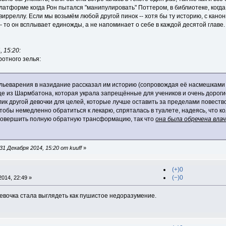
платформе когда Рон пытался "манипулировать" Поттером, в библиотеке, когда
вирреллу. Если мы возьмём любой другой пинок -- хотя бы ту историю, с кано
 то он всплывает единожды, а не напоминает о себе в каждой десятой главе.
 15:20:
отного зелья:
ельеварения в назидание рассказал им историю (сопровождая её насмешками 
ице из Шармбатона, которая украла запрещённые для учеников и очень дорог
лик другой девочки для целей, которые лучше оставить за пределами повест
чтобы немедленно обратиться к лекарю, спряталась в туалете, надеясь, что к
совершить полную обратную трансформацию, так что
она была обречена вла
1 Декабря 2014, 15:20 от kuuff
»
(+)0
(−)0
014, 22:49 »
 девочка стала выглядеть как пушистое недоразумение.