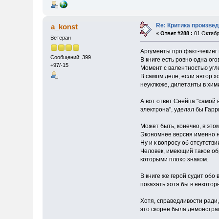
Re: Критика произве
a_konst
«
Ответ #288 :
01 Октябр
Ветеран
Аргументы про факт-чекинг
Сообщений: 399
В книге есть ровно одна ого
+97/-15
Момент с валентностью угле
В самом деле, если автор хо
неуклюже, дилетанты в химии
А вот ответ Снейпа "самой 
электрона", уделал бы Гарр
Может быть, конечно, в это
Экономнее версия именно н
Ну и к вопросу об отсутств
Человек, имеющий такое обр
которыми плохо знаком.
В книге же герой судит обо 
показать хотя бы в некотор
Хотя, справедливости ради
это скорее была демонстра