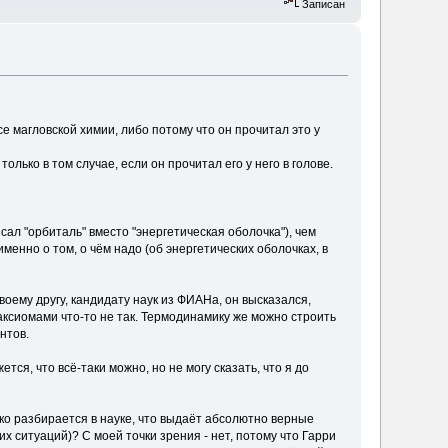
Записан
е магловской химии, либо потому что он прочитал это у
лько в том случае, если он прочитал его у него в голове.
ал "орбиталь" вместо "энергетическая оболочка"), чем
именно о том, о чём надо (об энергетических оболочках, в
воему другу, кандидату наук из ФИАНа, он высказался,
 аксиомами что-то не так. Термодинамику же можно строить
нтов.
ся, что всё-таки можно, но не могу сказать, что я до
ько разбирается в науке, что выдаёт абсолютно верные
 ситуаций)? С моей точки зрения - нет, потому что Гарри