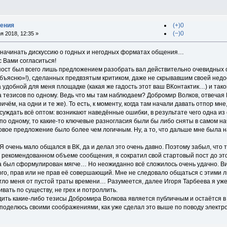
дения
(+)0
(−)0
я 2018, 12:35 »
т начинать дискуссию о годных и негодных форматах общения…
с Вами согласиться!
ост был всего лишь предложением разобрать вал действительно очевидных оши
объясню»!), сделанных предвзятым критиком, даже не скрывавшим своей недо
 удобной для меня площадке (какая же гадость этот ваш ВКонтактик…) и так
 тезисов по одному. Ведь что мы там наблюдаем? Добромир Волков, отвечая М
ичём, на одни и те же). То есть, к моменту, когда там начали давать отпор м
бсуждать всё оптом: возникают наведённые ошибки, в результате чего одна из
по одному, то какие-то ключевые разногласия были бы либо сняты в самом н
овое предложение было более чем логичным. Ну, а то, что дальше мне была н
 очень мало общался в ВК, да и делал это очень давно. Поэтому забыл, что та
 рекомендованном объеме сообщения, я сократил свой стартовый пост до это
 был сформулирован мягче… Но неожиданно всё сложилось очень удачно. Ви
ого, прав или не прав её совершающий. Мне не следовало общаться с этими 
гло меня от пустой траты времени… Разумеется, далее Игоря Тарбеева я уж
вать по существу, не грех и потроллить.
дить какие-либо тезисы Добромира Волкова является публичным и остаётся 
м поделюсь своими соображениями, как уже сделал это выше по поводу элект