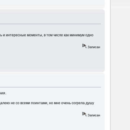
ь и интересные моменты, в том числе как минимум одно
Записан
ния.
далеко не со всеми поинтами, но мне очень согрела душу
Записан