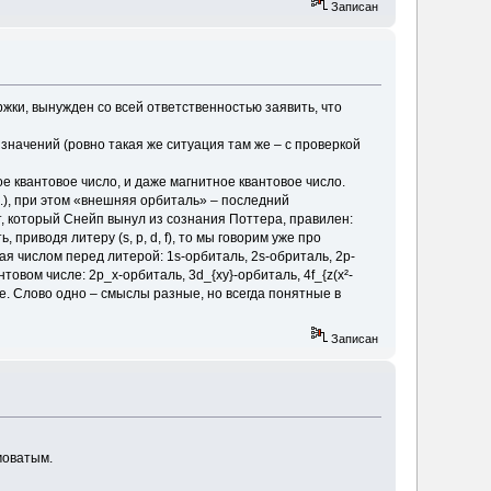
Записан
ржки, вынужден со всей ответственностью заявить, что
значений (ровно такая же ситуация там же – с проверкой
ое квантовое число, и даже магнитное квантовое число.
д.), при этом «внешняя орбиталь» – последний
т, который Снейп вынул из сознания Поттера, правилен:
 приводя литеру (s, p, d, f), то мы говорим уже про
я числом перед литерой: 1s-орбиталь, 2s-обриталь, 2p-
овом числе: 2p_x-орбиталь, 3d_{xy}-орбиталь, 4f_{z(x²-
тве. Слово одно – смыслы разные, но всегда понятные в
Записан
моватым.