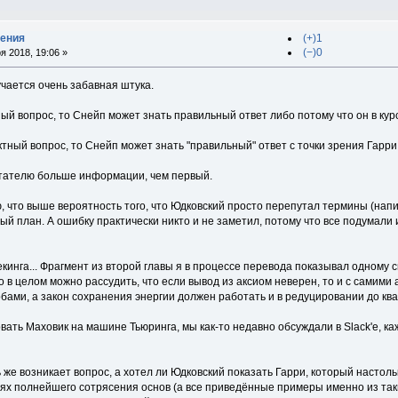
дения
(+)1
(−)0
я 2018, 19:06 »
чается очень забавная штука.
ый вопрос, то Снейп может знать правильный ответ либо потому что он в курс
ный вопрос, то Снейп может знать "правильный" ответ с точки зрения Гарри то
читателю больше информации, чем первый.
, что выше вероятность того, что Юдковский просто перепутал термины (напис
рый план. А ошибку практически никто и не заметил, потому что все подумали 
екинга... Фрагмент из второй главы я в процессе перевода показывал одному с
 в целом можно рассудить, что если вывод из аксиом неверен, то и с самими
ами, а закон сохранения энергии должен работать и в редуцировании до ква
ть Маховик на машине Тьюринга, мы как-то недавно обсуждали в Slack'е, кажет
ь же возникает вопрос, а хотел ли Юдковский показать Гарри, который настол
х полнейшего сотрясения основ (а все приведённые примеры именно из таких