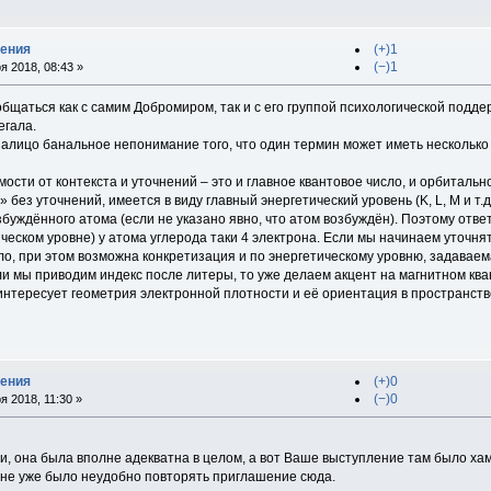
дения
(+)1
(−)1
я 2018, 08:43 »
бщаться как с самим Добромиром, так и с его группой психологической подде
егала.
налицо банальное непонимание того, что один термин может иметь несколько 
ости от контекста и уточнений – это и главное квантовое число, и орбитальн
 без уточнений, имеется в виду главный энергетический уровень (K, L, M и т.
уждённого атома (если не указано явно, что атом возбуждён). Поэтому отве
ческом уровне) у атома углерода таки 4 электрона. Если мы начинаем уточнять,
о, при этом возможна конкретизация и по энергетическому уровню, задаваема
сли мы приводим индекс после литеры, то уже делаем акцент на магнитном квант
 нас интересует геометрия электронной плотности и её ориентация в пространс
дения
(+)0
(−)0
 2018, 11:30 »
ии, она была вполне адекватна в целом, а вот Ваше выступление там было ха
 мне уже было неудобно повторять приглашение сюда.