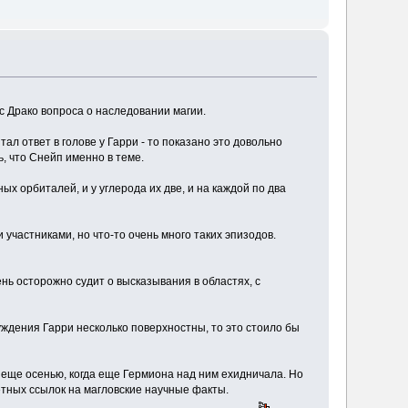
я с Драко вопроса о наследовании магии.
тал ответ в голове у Гарри - то показано это довольно
ь, что Снейп именно в теме.
х орбиталей, и у углерода их две, и на каждой по два
участниками, но что-то очень много таких эпизодов.
нь осторожно судит о высказывания в областях, с
 суждения Гарри несколько поверхностны, то это стоило бы
 еще осенью, когда еще Гермиона над ним ехидничала. Но
етных ссылок на магловские научные факты.