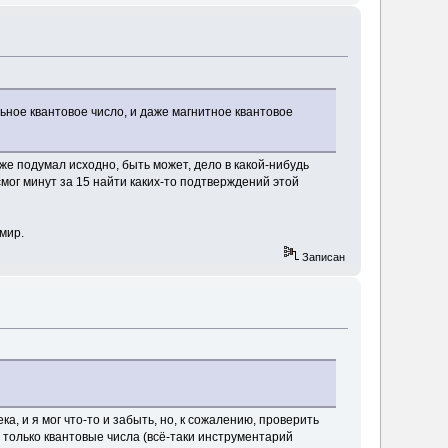
льное квантовое число, и даже магнитное квантовое
оже подумал исходно, быть может, дело в какой-нибудь
мог минут за 15 найти каких-то подтверждений этой
мир.
Записан
а, и я мог что-то и забыть, но, к сожалению, проверить
ся только квантовые числа (всё-таки инструментарий