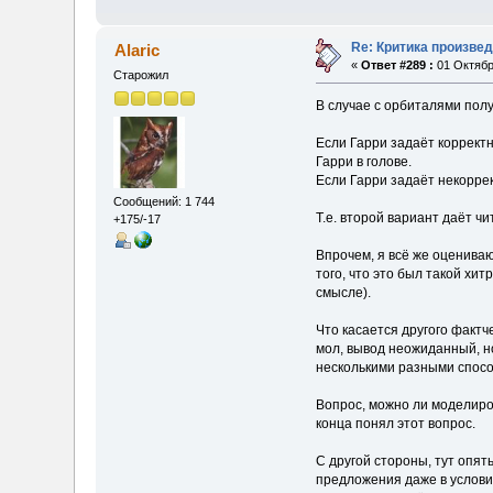
Re: Критика произве
Alaric
«
Ответ #289 :
01 Октябр
Старожил
В случае с орбиталями полу
Если Гарри задаёт корректн
Гарри в голове.
Если Гарри задаёт некоррект
Сообщений: 1 744
Т.е. второй вариант даёт 
+175/-17
Впрочем, я всё же оцениваю
того, что это был такой хит
смысле).
Что касается другого фактч
мол, вывод неожиданный, но
несколькими разными способ
Вопрос, можно ли моделирова
конца понял этот вопрос.
С другой стороны, тут опят
предложения даже в условия