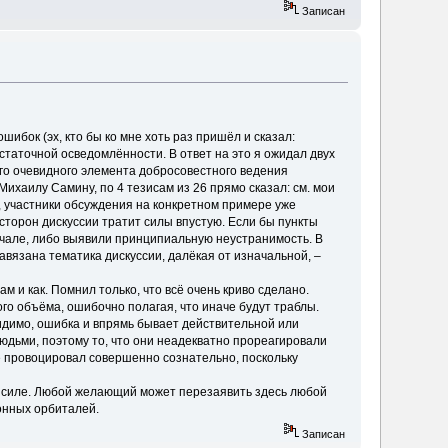
Записан
бок (эх, кто бы ко мне хоть раз пришёл и сказал:
статочной осведомлённости. В ответ на это я ожидал двух
ого очевидного элемента добросовестного ведения
ихаилу Самину, по 4 тезисам из 26 прямо сказал: см. мои
не, участники обсуждения на конкретном примере уже
 сторон дискуссии тратит силы впустую. Если бы пункты
ачале, либо выявили принципиальную неустранимость. В
авязана тематика дискуссии, далёкая от изначальной, –
м и как. Помнил только, что всё очень криво сделано.
го объёма, ошибочно полагая, что иначе будут траблы.
димо, ошибка и впрямь бывает действительной или
людьми, поэтому то, что они неадекватно прореагировали
е провоцировал совершенно сознательно, поскольку
в силе. Любой желающий может перезаявить здесь любой
ронных орбиталей.
Записан