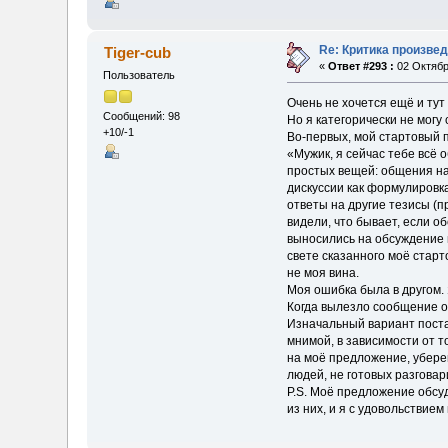
Re: Критика произве
Tiger-cub
«
Ответ #293 :
02 Октябр
Пользователь
Очень не хочется ещё и ту
Сообщений: 98
Но я категорически не могу 
+10/-1
Во-первых, мой стартовый п
«Мужик, я сейчас тебе всё 
простых вещей: общения на
дискуссии как формулировка
ответы на другие тезисы (пр
видели, что бывает, если о
выносились на обсуждение 
свете сказанного моё старт
не моя вина.
Моя ошибка была в другом. Я
Когда вылезло сообщение о
Изначальный вариант поста
мнимой, в зависимости от т
на моё предложение, убере
людей, не готовых разговари
P.S. Моё предложение обсу
из них, и я с удовольствие