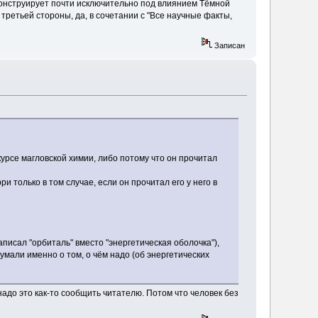
 конструирует почти исключительно под влиянием Тёмной
третьей стороны, да, в сочетании с "Все научные факты,
Записан
курсе магловской химии, либо потому что он прочитал
и только в том случае, если он прочитал его у него в
писал "орбиталь" вместо "энергетическая оболочка"),
думали именно о том, о чём надо (об энергетических
надо это как-то сообщить читателю. Потом что человек без