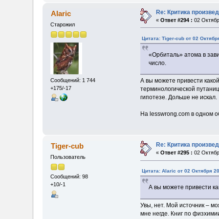
Re: Критика произве
Alaric
«
Ответ #294 :
02 Октябр
Старожил
Цитата: Tiger-cub от 02 Октябр
«Орбиталь» атома в зави
число.
А вы можете привести какой
Сообщений: 1 744
+175/-17
терминологической путанице
гипотезе. Дольше не искал.
На lesswrong.com в одном о
Re: Критика произве
Tiger-cub
«
Ответ #295 :
02 Октябр
Пользователь
Цитата: Alaric от 02 Октября 20
Сообщений: 98
+10/-1
А вы можете привести ка
Увы, нет. Мой источник – мо
мне негде. Книг по физхими