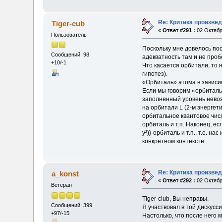
Re: Критика произве
Tiger-cub
«
Ответ #291 :
02 Октябр
Пользователь
Поскольку мне довелось поо
Сообщений: 98
адекватность там и не проб
+10/-1
Что касается орбитали, то 
гипотез).
«Орбиталь» атома в зависим
Если мы говорим «орбиталь»
заполненный уровень невозб
на орбитали L (2-м энергети
орбитальное квантовое числ
орбиталь и т.п. Наконец, е
y²)}-орбиталь и т.п., т.е.
конкретном контексте.
Re: Критика произве
a_konst
«
Ответ #292 :
02 Октября
Ветеран
Tiger-club, Вы неправы.
Сообщений: 399
Я участвовал в той дискусс
+97/-15
Настолько, что после него