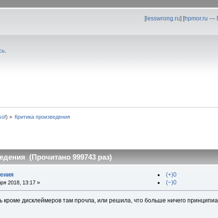
[
lesswrong.ru
] [
hpmor.ru —
сь
.
0sof
) »
Критика произведения
едения (Прочитано 999743 раз)
дения
(+)0
(−)0
ря 2018, 13:17 »
ь кроме дисклеймеров там прочла, или решила, что больше ничего принципиа