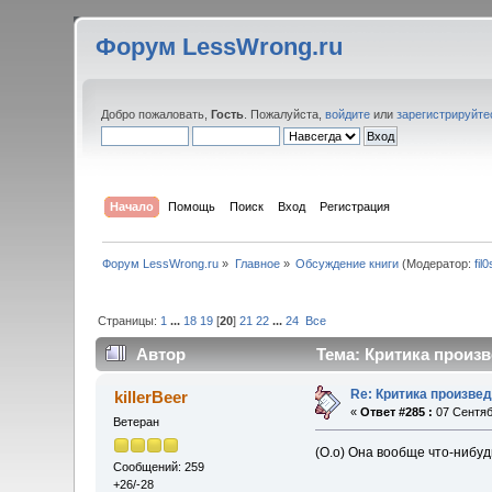
Форум LessWrong.ru
Добро пожаловать,
Гость
. Пожалуйста,
войдите
или
зарегистрируйте
Начало
Помощь
Поиск
Вход
Регистрация
Форум LessWrong.ru
»
Главное
»
Обсуждение книги
(Модератор:
fil
Страницы:
1
...
18
19
[
20
]
21
22
...
24
Все
Автор
Тема: Критика произв
Re: Критика произве
killerBeer
«
Ответ #285 :
07 Сентяб
Ветеран
(O.o) Она вообще что-нибуд
Сообщений: 259
+26/-28