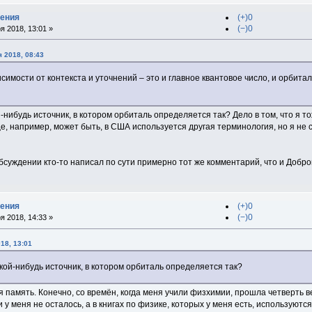
дения
(+)0
(−)0
я 2018, 13:01 »
я 2018, 08:43
симости от контекста и уточнений – это и главное квантовое число, и орбита
-нибудь источник, в котором орбиталь определяется так? Дело в том, что я т
, например, может быть, в США используется другая терминология, но я не с
бсуждении кто-то написал по сути примерно тот же комментарий, что и Добро
дения
(+)0
(−)0
я 2018, 14:33 »
18, 13:01
кой-нибудь источник, в котором орбиталь определяется так?
я память. Конечно, со времён, когда меня учили физхимии, прошла четверть век
и у меня не осталось, а в книгах по физике, которых у меня есть, используют