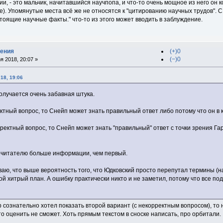
и, - это мальчик, начитавшийся научпопа, и что-то очень мощное из него он
). Упомянутые места всё же не относятся к "цитированию научных трудов". С 
тоящие научные факты." что-то из этого может вводить в заблуждение.
дения
(+)0
(−)0
я 2018, 20:07 »
18, 19:06
олучается очень забавная штука.
ктный вопрос, то Снейп может знать правильный ответ либо потому что он в 
ректный вопрос, то Снейп может знать "правильный" ответ с точки зрения Гарр
ёт читателю больше информации, чем первый.
ваю, что выше вероятность того, что Юдковский просто перепутал термины (на
кой хитрый план. А ошибку практически никто и не заметил, потому что все по
р сознательно хотел показать второй вариант (с некорректным вопросом), то 
о оценить не сможет. Хоть прямым текстом в сноске написать, про орбитали.