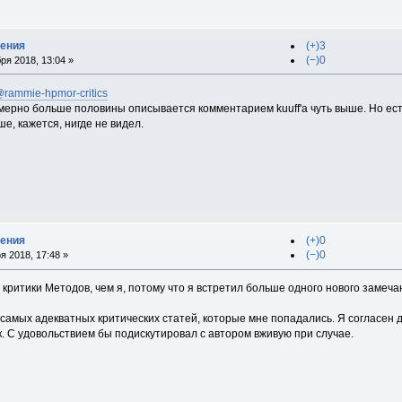
дения
(+)3
(−)0
ря 2018, 13:04 »
/@rammie-hpmor-critics
мерно больше половины описывается комментарием kuuff'а чуть выше. Но ест
е, кажется, нигде не видел.
дения
(+)0
(−)0
я 2018, 17:48 »
критики Методов, чем я, потому что я встретил больше одного нового замеча
 самых адекватных критических статей, которые мне попадались. Я согласен 
. С удовольствием бы подискутировал с автором вживую при случае.