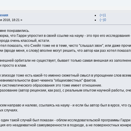
дения
(+)1
(−)0
я 2018, 18:21 »
 мне понравились.
ворка, что Гарри упростил в своей ссылке на науку - это про его исследовани
рода очень классный, кстати.
тел показать, что Снейп тоже не в теме, чисто "слышал звон", или даже прочи
 (вроде меня, к слову) вполне могут решить, что автор как раз хотел показат
внешней орбитали не существует, бывает только самая внешная из заполненны
и просто в хлам.
м эпизоде тоже есть какой-то именно сюжетный смысл в упрощении слов всеми 
евнимательности факт-чекинга "общеизвестных" фактов.
ии систематического образования это тоже имеет отношение.
азование (автор рецензии, как раз), с реальным опытом научной работы, оче
всем направо и налево, ссылаясь на науку - и если бы автор был в курсе, что
ых случаях.
, один такой случай был показан - облом исследовательской программы Гарри
ция его неадекватной самоуверенности в подходе, а не поверхностных конкр