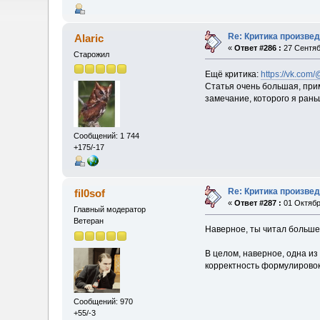
Re: Критика произве
Alaric
«
Ответ #286 :
27 Сентяб
Старожил
Ещё критика:
https://vk.com
Статья очень большая, при
замечание, которого я раньш
Сообщений: 1 744
+175/-17
Re: Критика произве
fil0sof
«
Ответ #287 :
01 Октябр
Главный модератор
Ветеран
Наверное, ты читал больше 
В целом, наверное, одна из
корректность формулировок
Сообщений: 970
+55/-3