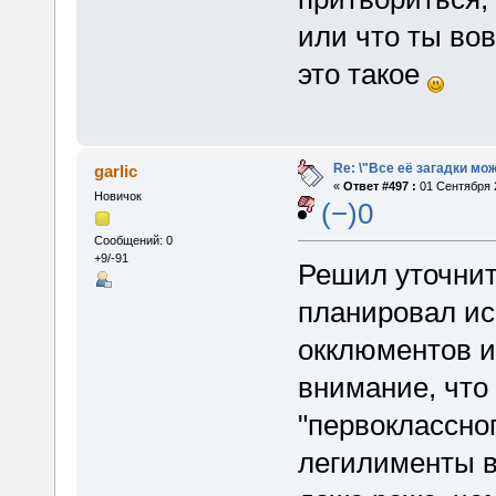
или что ты во
это такое
Re: \"Все её загадки мо
garlic
«
Ответ #497 :
01 Сентября 2
Новичок
(−)0
Сообщений: 0
+9/-91
Решил уточнит
планировал ис
окклюментов и
внимание, что
"первоклассно
легилименты в