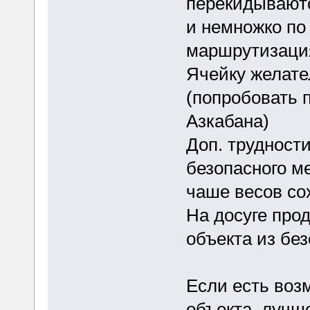
перекидываютс
и немножко по
маршрутизация
Ячейку желате
(попробовать 
Азкабана)
Доп. трудност
безопасного м
чаше весов со
На досуге про
объекта из без
Если есть воз
объекта, лучш