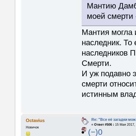
Мантию Дамбл
моей смерти 
Мантия могла и
наследник. То
наследников 
Смерти.
И уж подавно 
смерти относит
истинным вла
Re: "Все её загадки мож
Octavius
«
Ответ #506 :
15 Мая 2017, 
Новичок
(−)0