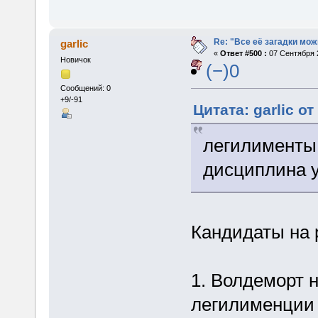
Re: "Все её загадки мож
garlic
«
Ответ #500 :
07 Сентября 2
Новичок
(−)0
Сообщений: 0
+9/-91
Цитата: garlic о
легилименты 
дисциплина 
Кандидаты на 
1. Волдеморт н
легилименции 