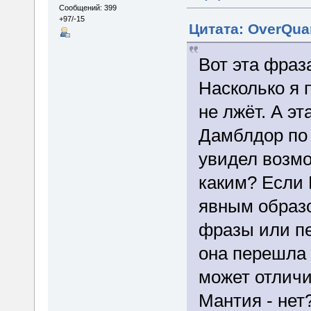
Сообщений: 399
+97/-15
Цитата: OverQua
Вот эта фраз
Насколько я 
не лжёт. А э
Дамблдор по 
увидел возмо
каким? Если
явным образ
фразы или пе
она перешла 
может отличи
Мантия - не