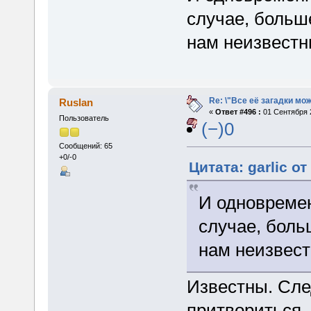
случае, больш
нам неизвестн
Re: \"Все её загадки мо
Ruslan
«
Ответ #496 :
01 Сентября 2
Пользователь
(−)0
Сообщений: 65
+0/-0
Цитата: garlic о
И одновремен
случае, бол
нам неизвест
Известны. Сле
притвориться,