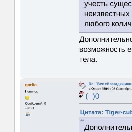
учесть сущес
неизвестных 
любого колич
Дополнительно
возможность е
тела.
Re: "Все её загадки мож
garlic
«
Ответ #504 :
08 Сентября 2
Новичок
(−)0
Сообщений: 0
+9/-91
Цитата: Tiger-cu
Дополнительн