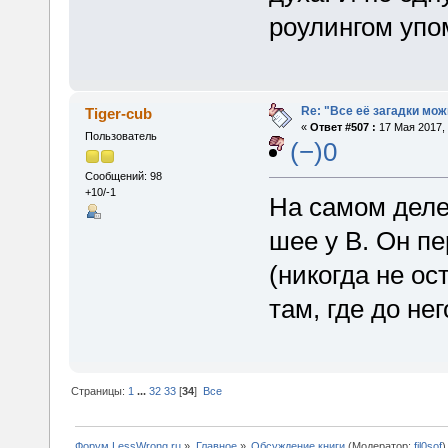
роулингом упо
Re: "Все её загадки мож
Tiger-cub
«
Ответ #507 :
17 Мая 2017, 
Пользователь
(−)0
Сообщений: 98
+10/-1
На самом деле
шее у В. Он п
(никогда не ос
там, где до не
Страницы:
1
...
32
33
[
34
]
Все
Форум LessWrong.ru
»
Главное
»
Обсуждение книги
(Модератор:
fil0sof
)