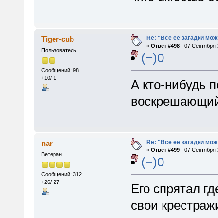
Re: "Все её загадки мож
Tiger-cub
«
Ответ #498 :
07 Сентября 2
Пользователь
(−)0
Сообщений: 98
+10/-1
А кто-нибудь п
воскрешающий
Re: "Все её загадки мож
nar
«
Ответ #499 :
07 Сентября 2
Ветеран
(−)0
Сообщений: 312
+26/-27
Его спрятал гд
свои крестраж