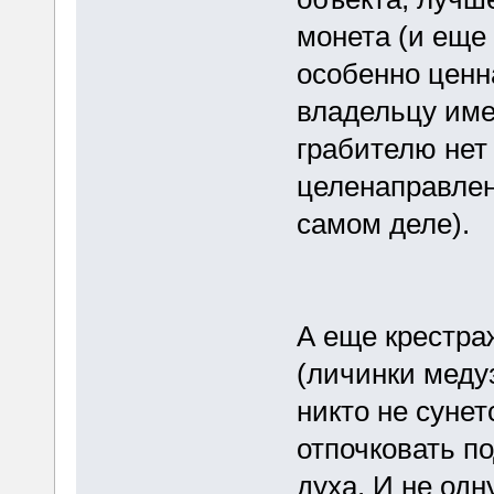
монета (и еще 
особенно ценн
владельцу име
грабителю нет
целенаправленн
самом деле).
А еще крестра
(личинки медуз
никто не сунет
отпочковать п
духа. И не одн