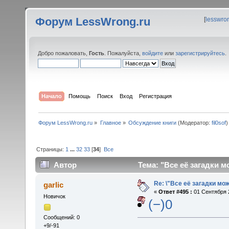
Форум LessWrong.ru
[
lesswro
Добро пожаловать,
Гость
. Пожалуйста,
войдите
или
зарегистрируйтесь
.
Начало
Помощь
Поиск
Вход
Регистрация
Форум LessWrong.ru
»
Главное
»
Обсуждение книги
(Модератор:
fil0sof
)
Страницы:
1
...
32
33
[
34
]
Все
Автор
Тема: "Все её загадки м
Re: \"Все её загадки мо
garlic
«
Ответ #495 :
01 Сентября 2
Новичок
(−)0
Сообщений: 0
+9/-91