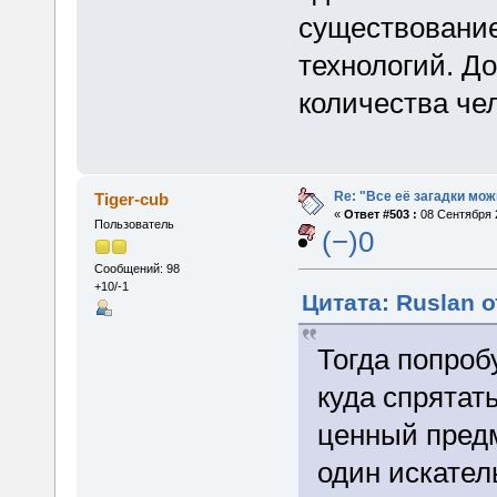
существование
технологий. Д
количества че
Re: "Все её загадки мож
Tiger-cub
«
Ответ #503 :
08 Сентября 2
Пользователь
(−)0
Сообщений: 98
+10/-1
Цитата: Ruslan о
Тогда попроб
куда спрятат
ценный предм
один искате