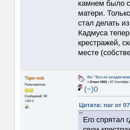
камнем было с
матери. Только
стал делать из
Кадмуса тепер
крестражей, ск
месте (собстве
Re: "Все её загадки мож
Tiger-cub
«
Ответ #501 :
07 Сентября 2
Пользователь
(−)0
Сообщений: 98
+10/-1
Цитата: nar от 0
Его спрятал 
свои крестра