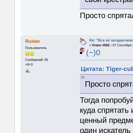
Просто спрята
Re: "Все её загадки мож
Ruslan
«
Ответ #502 :
07 Сентября 2
Пользователь
(−)0
Сообщений: 65
+0/-0
Цитата: Tiger-cu
Просто спрят
Тогда попробу
куда спрятать
ценный предме
один искатель