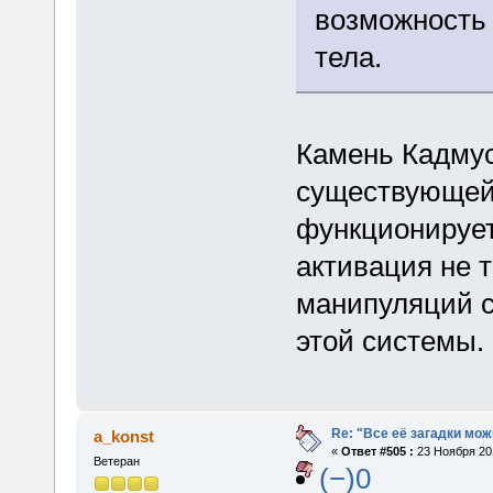
возможность 
тела.
Камень Кадму
существующей 
функционирует
активация не 
манипуляций с
этой системы.
Re: "Все её загадки мож
a_konst
«
Ответ #505 :
23 Ноября 201
Ветеран
(−)0